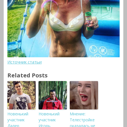
Источник статьи
Related Posts
Новенький
Новенький
Мнение:
участник
участник
Телестройке
Далер
Игорь
оказалась не