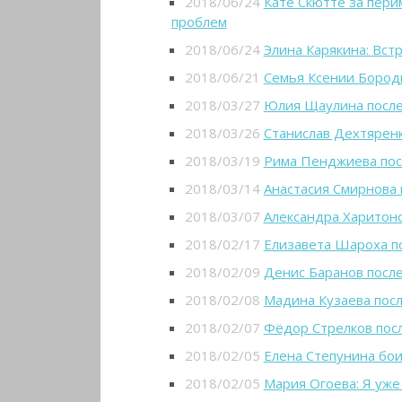
2018/06/24
Кате Скютте за пери
проблем
2018/06/24
Элина Карякина: Вст
2018/06/21
Семья Ксении Бород
2018/03/27
Юлия Щаулина после
2018/03/26
Станислав Дехтяренк
2018/03/19
Рима Пенджиева пос
2018/03/14
Анастасия Смирнова 
2018/03/07
Александра Харитоно
2018/02/17
Елизавета Шароха п
2018/02/09
Денис Баранов посл
2018/02/08
Мадина Кузаева посл
2018/02/07
Фёдор Стрелков пос
2018/02/05
Елена Степунина бои
2018/02/05
Мария Огоева: Я уже