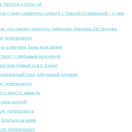
 Прости и отпусти!
е станет изменять супруге с Ольгой Сударкиной – о чем
на, что сможет вернуть симпатию Максима Евстратова
ле телепроекта
но отметила День рождения
ствует с любимым мужчиной
ретила Новый год в Дубае
 идеальный папа для нашей дочери!
ле телепроекта
то просто зависть
стала другой
ле телепроекта
 бояться за маму
сле телепроекта