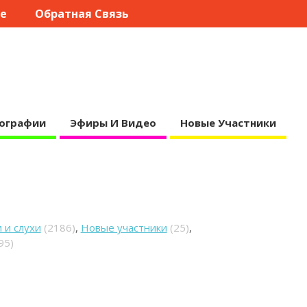
те
Обратная Связь
ографии
Эфиры И Видео
Новые Участники
 и слухи
(2186)
,
Новые участники
(25)
,
95)