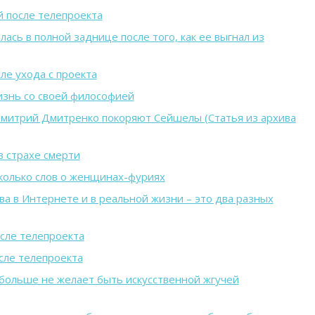
 после телепроекта
ась в полной заднице после того, как ее выгнал из
ле ухода с проекта
изнь со своей философией
Дмитрий Дмитренко покоряют Сейшелы (Статья из архива
в страхе смерти
колько слов о женщинах-фуриях
а в Интернете и в реальной жизни – это два разных
сле телепроекта
сле телепроекта
больше не желает быть искусственной жгучей