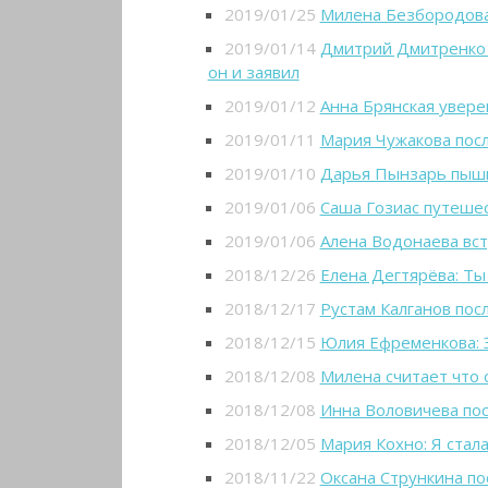
2019/01/25
Милена Безбородова:
2019/01/14
Дмитрий Дмитренко н
он и заявил
2019/01/12
Анна Брянская увере
2019/01/11
Мария Чужакова пос
2019/01/10
Дарья Пынзарь пыш
2019/01/06
Саша Гозиас путеше
2019/01/06
Алена Водонаева вст
2018/12/26
Елена Дегтярёва: Ты
2018/12/17
Рустам Калганов пос
2018/12/15
Юлия Ефременкова: Э
2018/12/08
Милена считает что 
2018/12/08
Инна Воловичева пос
2018/12/05
Мария Кохно: Я стала
2018/11/22
Оксана Стрункина по