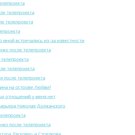
телепроекта
ле телепроекта
ле телепроекта
лепроекта
о мной встречались из-за известности
нко после телепроекта
 телепроекта
сле телепроекта
я после телепроекта
ина на острове Любви?
ых отношений у меня нет
карьера Николая Должанского
телепроекта
нко после телепроекта
тура Лясковец и Стрелкова