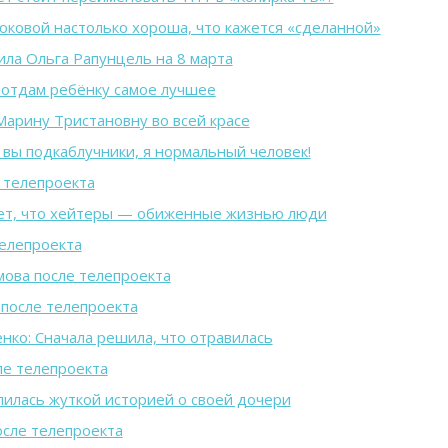
ковой настолько хороша, что кажется «сделанной»
ила Ольга Рапунцель на 8 марта
 отдам ребёнку самое лучшее
Марину Тристановну во всей красе
 вы подкаблучники, я нормальный человек!
 телепроекта
ает, что хейтеры — обиженные жизнью люди
телепроекта
ова после телепроекта
после телепроекта
нко: Сначала решила, что отравилась
ле телепроекта
илась жуткой историей о своей дочери
осле телепроекта