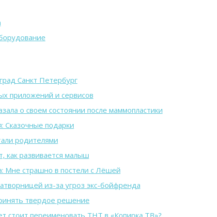
а
оборудование
град Санкт Петербург
ых приложений и сервисов
азала о своем состоянии после маммопластики
: Сказочные подарки
тали родителями
т, как развивается малыш
: Мне страшно в постели с Лёшей
затворницей из-за угроз экс-бойфренда
ринять твердое решение
ет стоит переименовать ТНТ в «Копирка ТВ»?