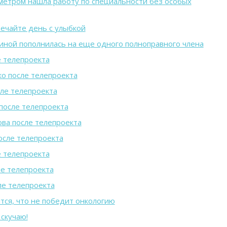
метром нашла работу по специальности без особых
речайте день с улыбкой
иной пополнилась на еще одного полноправного члена
 телепроекта
о после телепроекта
ле телепроекта
после телепроекта
ва после телепроекта
осле телепроекта
е телепроекта
е телепроекта
ле телепроекта
тся, что не победит онкологию
 скучаю!