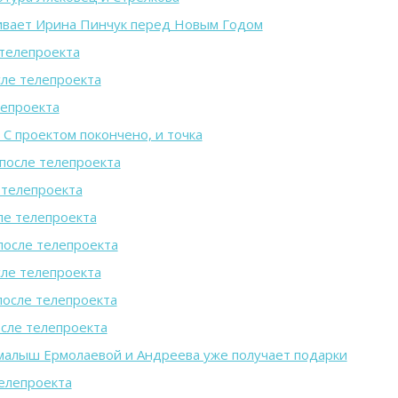
ивает Ирина Пинчук перед Новым Годом
 телепроекта
ле телепроекта
лепроекта
 С проектом покончено, и точка
после телепроекта
 телепроекта
ле телепроекта
после телепроекта
ле телепроекта
после телепроекта
сле телепроекта
алыш Ермолаевой и Андреева уже получает подарки
елепроекта