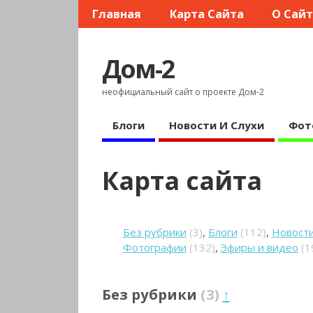
Главная
Карта Сайта
О Сай
Дом-2
неофициальный сайт о проекте Дом-2
Блоги
Новости И Слухи
Фот
Карта сайта
Без рубрики
(3)
,
Блоги
(112)
,
Новости
Фотографии
(132)
,
Эфиры и видео
(1
Без рубрики
(3)
↑