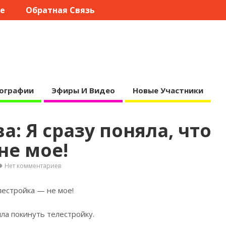
те
Обратная Связь
ографии
Эфиры И Видео
Новые Участники
: Я сразу поняла, что
не мое!
Нет комментариев
лестройка — не мое!
ила покинуть
телестройку.