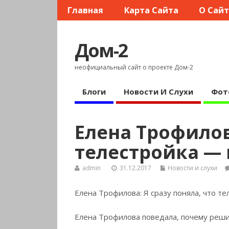
Главная
Карта Сайта
О Сай
Дом-2
неофициальный сайт о проекте Дом-2
Блоги
Новости И Слухи
Фот
Елена Трофилова
телестройка — 
admin
31.12.2017
Новости и слухи
Елена Трофилова: Я сразу поняла, что те
Елена Трофилова поведала, почему реш