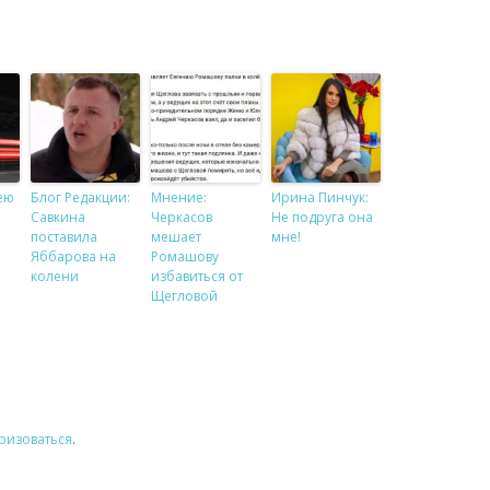
ею
Блог Редакции:
Мнение:
Ирина Пинчук:
Савкина
Черкасов
Не подруга она
поставила
мешает
мне!
Яббарова на
Ромашову
колени
избавиться от
Щегловой
ризоваться
.