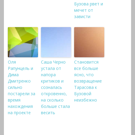
Бузова рвет и
мечет от
зависти
Оля
Саша Черно
Становится
Рапунцель и
устала от
все больше
Дима
напора
ясно, что
Дмитренко
критиков и
возвращение
сильно
созналась
Тарасова к
постарели за
откровенно,
Бузовой
время
на сколько
неизбежно
нахождения
больше стала
на проекте
весить