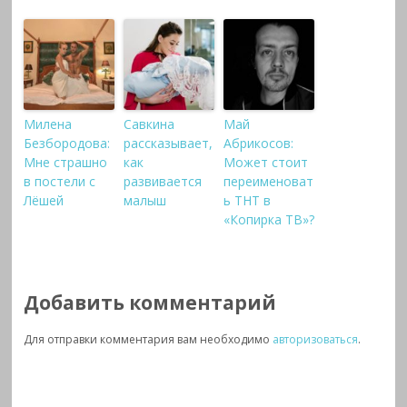
Милена
Савкина
Май
Безбородова:
рассказывает,
Абрикосов:
Мне страшно
как
Может стоит
в постели с
развивается
переименоват
Лёшей
малыш
ь ТНТ в
«Копирка ТВ»?
Добавить комментарий
Для отправки комментария вам необходимо
авторизоваться
.