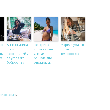
ов:
Анна Якунина
Екатерина
Мария Чужакова
стала
Колисниченко:
после
ть
затворницей из-
Сначала
телепроекта
ка
за угроз экс-
решила, что
бойфренда
отравилась
ризоваться
.