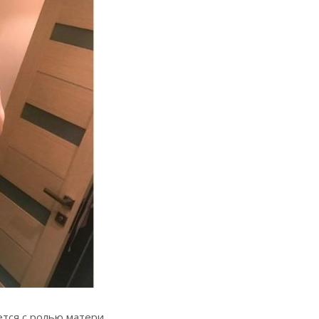
ется с ролью
матери.