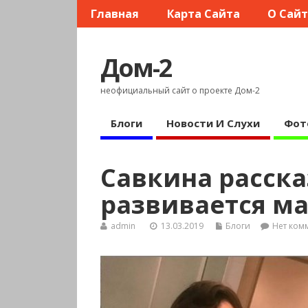
Главная
Карта Сайта
О Сай
Дом-2
неофициальный сайт о проекте Дом-2
Блоги
Новости И Слухи
Фот
Савкина расска
развивается м
admin
13.03.2019
Блоги
Нет ком