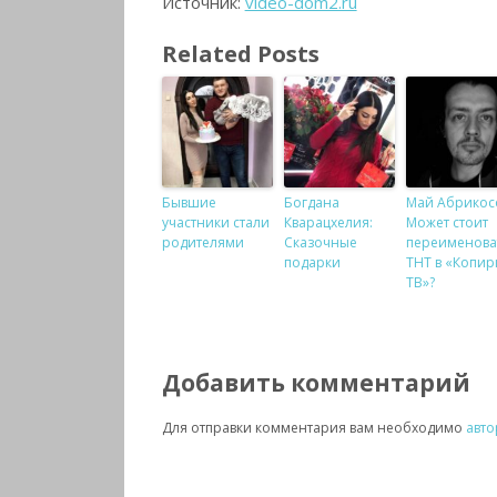
Источник:
video-dom2.ru
Related Posts
Бывшие
Богдана
Май Абрикос
участники стали
Кварацхелия:
Может стоит
родителями
Сказочные
переименова
подарки
ТНТ в «Копир
ТВ»?
Добавить комментарий
Для отправки комментария вам необходимо
авто