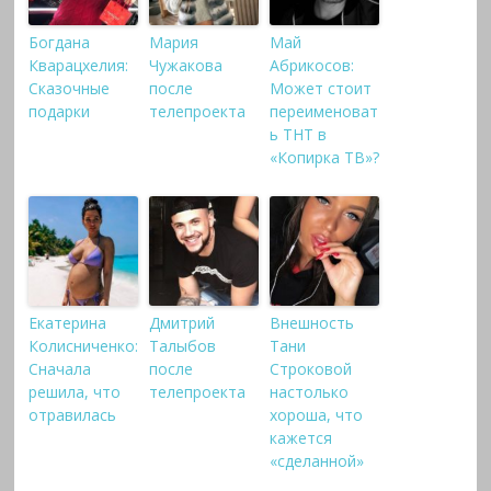
Богдана
Мария
Май
Кварацхелия:
Чужакова
Абрикосов:
Сказочные
после
Может стоит
подарки
телепроекта
переименоват
ь ТНТ в
«Копирка ТВ»?
Екатерина
Дмитрий
Внешность
Колисниченко:
Талыбов
Тани
Сначала
после
Строковой
решила, что
телепроекта
настолько
отравилась
хороша, что
кажется
«сделанной»