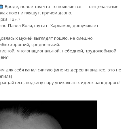
Вроде, новое там что-то появляется — танцевальные
алах поют и пляшут, причем давно.
ка ТВ»..?
нно Павел Воля, шутит -Харламов, дошучивает
овласых мужей выглядят пошло, не смешно.
шибко хороший, средненький.
ативной, многонациональной, небедной, трудолюбивой
ей?!
им для себя канал считаю (мне из деревни виднее, это не
епила)
бращайтесь, подкину пару уникальных идеек занедорого!