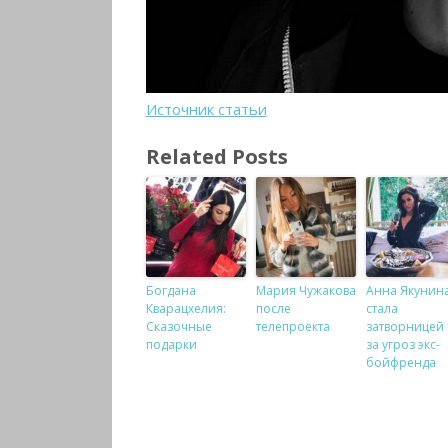
Источник статьи
Related Posts
Богдана
Мария Чужакова
Анна Якунин
Кварацхелия:
после
стала
Сказочные
телепроекта
затворницей 
подарки
за угроз экс-
бойфренда