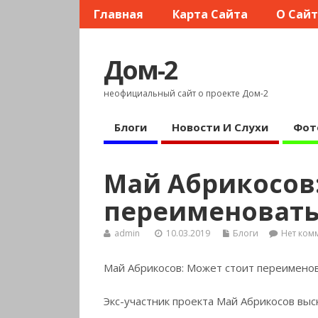
Главная
Карта Сайта
О Сай
Дом-2
неофициальный сайт о проекте Дом-2
Блоги
Новости И Слухи
Фот
Май Абрикосов
переименовать 
admin
10.03.2019
Блоги
Нет ком
Май Абрикосов: Может стоит переименов
Экс-участник проекта Май Абрикосов выс