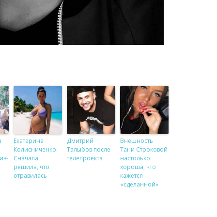
а
Екатерина
Дмитрий
Внешность
Колисниченко:
Талыбов после
Тани Строковой
из-
Сначала
телепроекта
настолько
решила, что
хороша, что
отравилась
кажется
«сделанной»