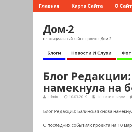
Главная
Карта Сайта
О Сай
Дом-2
неофициальный сайт о проекте Дом-2
Блоги
Новости И Слухи
Фот
Блог Редакции:
намекнула на 
admin
10.03.2019
Новости и слухи
Блог Редакции: Балинская снова намекн
О последних событиях проекта на 10 мар