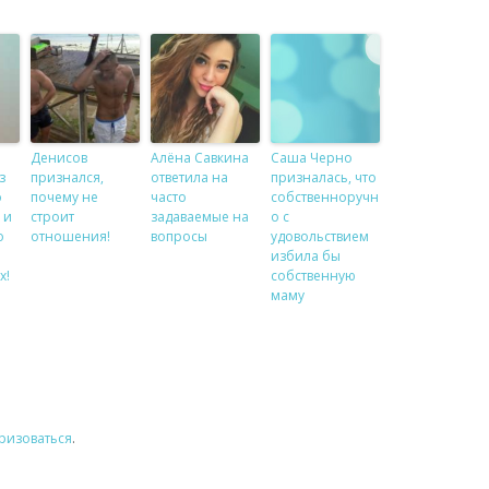
Денисов
Алёна Савкина
Саша Черно
з
признался,
ответила на
призналась, что
о
почему не
часто
собственноручн
 и
строит
задаваемые на
о с
о
отношения!
вопросы
удовольствием
избила бы
х!
собственную
маму
ризоваться
.