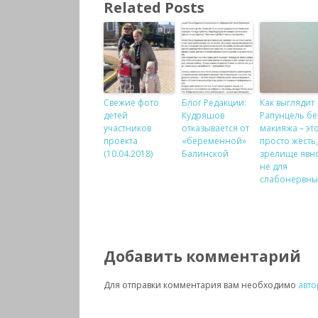
Related Posts
Свежие фото
Блог Редакции:
Как выглядит
детей
Кудряшов
Рапунцель бе
участников
отказывается от
макияжа – эт
проекта
«беременной»
просто жесть,
(10.04.2018)
Балинской
зрелище явн
не для
слабонервны
Добавить комментарий
Для отправки комментария вам необходимо
авто