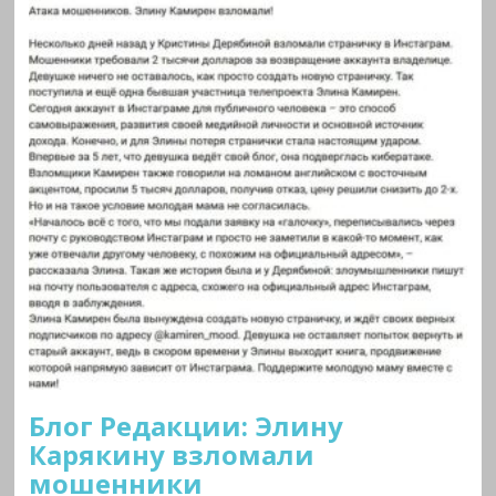
Блог Редакции: Элину
Карякину взломали
мошенники