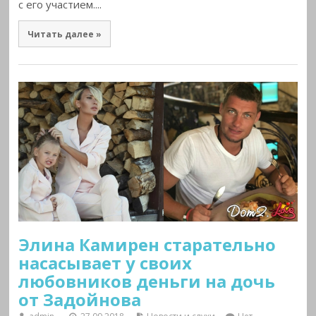
с его участием....
Читать далее »
Элина Камирен старательно
насасывает у своих
любовников деньги на дочь
от Задойнова