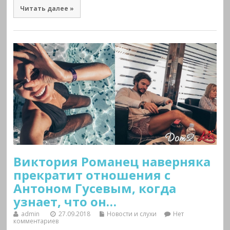
Читать далее »
Виктория Романец наверняка
прекратит отношения с
Антоном Гусевым, когда
узнает, что он…
admin
27.09.2018
Новости и слухи
Нет
комментариев