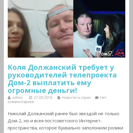
Коля Должанский требует у
руководителей телепроекта
Дом-2 выплатить ему
огромные деньги!
admin
27.09.2018
Новости и слухи
Нет
комментариев
Николай Должанский ранее был звездой не только
Дом-2, но и всея постсоветского Интернет-
пространства, которое буквально заполонили ролики