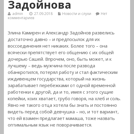
Задойнова
admin
27.09.2018
Новости и слухи
Нет
комментариев
Элина Камирен и Александр Задойнов развелись
достаточно давно – и предпосылок для их
воссоединения нет никаких. Более того – она
всячески препятствует его общению с их общей
дочерью Сашей. Впрочем, оно, быть может, и к
лучшему – ведь мужчина после развода
обанкротился, потерял работу и стал фактическим
иждивенцем государства, который на жизнь
зарабатывает перебежками от одной временной
работенки к другой, да и то, имея с этого сущие
копейки, коих хватает, грубо говоря, на хлеб и соль.
Явно не такого отца хотела бы знать и постоянно
видеть перед собой девчушка – но, и тот вариант,
что ей взамен предлагает мамаша, тоже назвать
оптимальным язык не поворачивается.