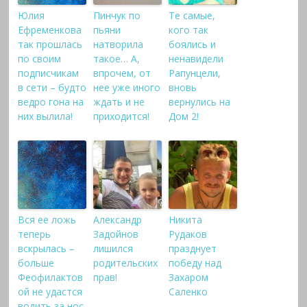
Юлия
Пинчук по
Те самые,
Ефременкова
пьяни
кого так
так прошлась
натворила
боялись и
по своим
такое… А,
ненавидели
подписчикам
впрочем, от
Рапунцели,
в сети – будто
нее уже иного
вновь
ведро гона на
ждать и не
вернулись на
них вылила!
приходится!
Дом 2!
Вся ее ложь
Александр
Никита
теперь
Задойнов
Рудаков
вскрылась –
лишился
празднует
больше
родительских
победу над
Феофилактов
прав!
Захаром
ой не удастся
Саленко
водить за нос