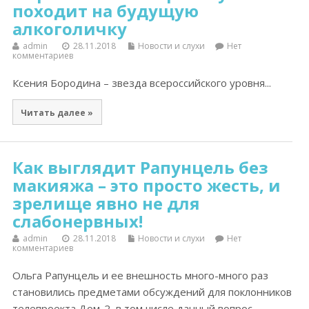
походит на будущую
алкоголичку
admin
28.11.2018
Новости и слухи
Нет
комментариев
Ксения Бородина – звезда всероссийского уровня...
Читать далее »
Как выглядит Рапунцель без
макияжа – это просто жесть, и
зрелище явно не для
слабонервных!
admin
28.11.2018
Новости и слухи
Нет
комментариев
Ольга Рапунцель и ее внешность много-много раз
становились предметами обсуждений для поклонников
телепроекта Дом-2, в том числе данный вопрос