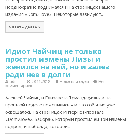
неоднократно поднимался и на страницах нашего
издания «Dom2.love». Некоторые завидуют...
Читать далее »
Идиот Чайчиц не только
простил измены Лизы и
женился на ней, но и залез
ради нее в долги
admin
28.11.2018
Новости и слухи
Нет
комментариев
Алексей Чайчиц и Елизавета Триандафилиди на
прошлой неделе поженились – и это событие уже
освещалось на страницах Интернет-портала
«Dom2.love». Бабораб, который простил ей три измены
подряд, и шаболда, которой...