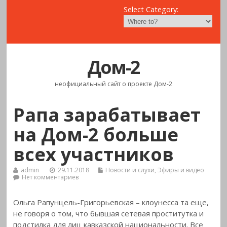
Select Category:
Дом-2
неофициальный сайт о проекте Дом-2
Рапа зарабатывает
на Дом-2 больше
всех участников
admin
29.11.2018
Новости и слухи
,
Эфиры и видео
Нет комментариев
Ольга Рапунцель-Григорьевская – клоунесса та еще,
не
говоря о том, что бывшая сетевая проститутка и
подстилка для лиц кавказской национальности. Все