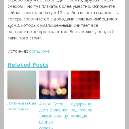
смехом – но тут плакать более уместно. Вспомните
сейчас свою зарплату в 15 т.р. без вычета налогов – а
теперь сравните ее с доходами главных имбецилов
Дом2, которых умалишенными считает все
постсоветское пространство. Быть может, оно, всё-
таки, того стоит…
Источник:
dom2.love
Related Posts
Литвинов выбыл
Антон Гусев
Сударкину
из конкурса
дает Валерию
задержала
Блюменкранцу
полиция
ценные
советы