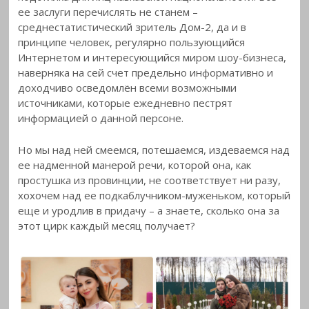
ее заслуги перечислять не станем –
среднестатистический
зритель Дом-2, да и в
принципе человек, регулярно пользующийся
Интернетом и интересующийся миром шоу-бизнеса,
наверняка на сей счет предельно информативно и
доходчиво осведомлён всеми возможными
источниками, которые ежедневно пестрят
информацией о данной персоне.
Но мы над ней смеемся, потешаемся, издеваемся над
ее надменной манерой речи, которой она, как
простушка из провинции, не соответствует ни разу,
хохочем над ее подкаблучником-муженьком, который
еще и уродлив в придачу – а знаете, сколько она за
этот цирк каждый месяц получает?