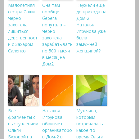
Малолетняя
Она там
Неужели еще
сестра Саши
вообще
до прихода на
Черно
берега
Дом-2
захотела
попутала –
Наталья
лишиться
Черно
Игрунова уже
девственност
захотела
была
и с Захаром
зарабатывать
замужней
Саленко
по 500 тысяч
женщиной?
в месяц на
Дом2!
Все
Наталья
Мужчина, с
фрагменты с
Игрунова
которым
выступлением
обвиняет
встречалась
Ольги
организаторо
какое-то
Бузовой на
в Дом-2 в
время Ольга