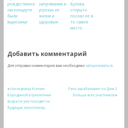
рождественск
запугивании и
Бузова,
ом концерте
угрозах ее
открыто
были
жизни и
послал ее в
вырезаны!
здоровью
то самое
место
Добавить комментарий
Для отправки комментария вам необходимо
авторизоваться
.
«
Наследница Ксении
Рапа зарабатывает на Дом-2
Бородиной в трехлетнем
больше всех участников
»
возрасте уже походит на
будущую алкоголичку