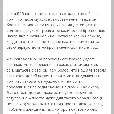
Илья Яббаров, конечно, давным-давно позабыл о
том, что такое мужское самоуважение – ведь он
бросил четырех или пятерых своих детей (и это
только по слухам – реальное количество брошенных
наверняка в разы больше), оставил Алену Савкину,
когда та от него залетела, не платил алименты на
свою первую дочь на протяжении долгих лет, и…
Да, если честно, на перечень его грехов уйдет
слишком много времени – в раках статьи мы этим
заниматься не станем, тем более, что наши читатели
с высокой долей вероятности итак осведомлены о
том, кто такой этот мужичок, и чем успел
прославиться за годы съемок на Дом 2. Так к чему
было столь долгое, даже затянутое лирическое
вступление – просто даже для такого морального (и
не только) урода, как этот тип, просто дико желать,
чтобы его женщина, та, с которой он, возможно,