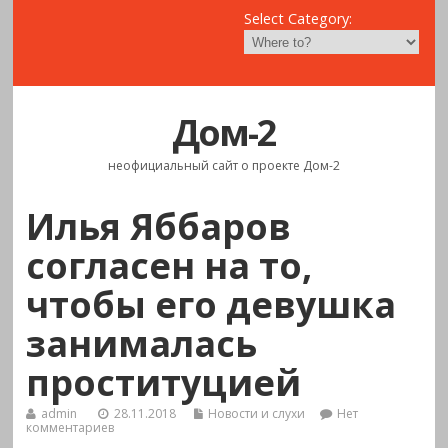
Select Category:
Дом-2
неофициальный сайт о проекте Дом-2
Илья Яббаров
согласен на то,
чтобы его девушка
занималась
проституцией
admin
28.11.2018
Новости и слухи
Нет
комментариев