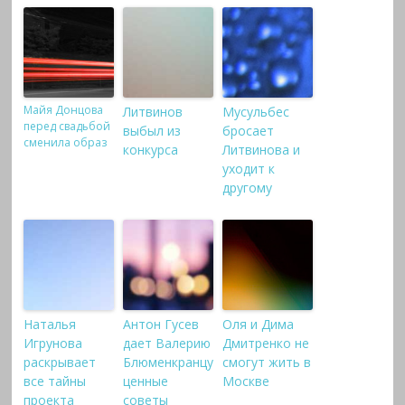
Майя Донцова
Литвинов
Мусульбес
перед свадьбой
выбыл из
бросает
сменила образ
конкурса
Литвинова и
уходит к
другому
Наталья
Антон Гусев
Оля и Дима
Игрунова
дает Валерию
Дмитренко не
раскрывает
Блюменкранцу
смогут жить в
все тайны
ценные
Москве
проекта
советы