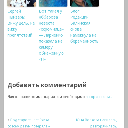
Сергей
Вот такая у
Блог
Пынзарь:
Яббарова
Редакции:
Вижу цель, не
невеста
Балинская
вижу
«скромница»
снова
препятствий
— Ларченко
намекнула на
показала на
беременность
камеру
обнаженную
«П»!
Добавить комментарий
Для отправки комментария вам необходимо
авторизоваться
.
«
Под старость лет Ряска
Юна Волкова напилась,
совсем разум потеряла –
разгорячилась,