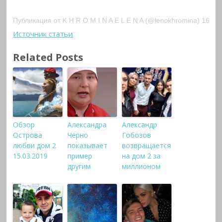
Публикация от K H R O M I N A E L E N A (@lenokhromina) 16 Но
Источник статьи
Related Posts
Обзор
Александра
Александр
Острова
Черно
Гобозов
любви дом 2
показывает
возвращается
15.03.2019
пример
на дом 2 за
другим
миллионом