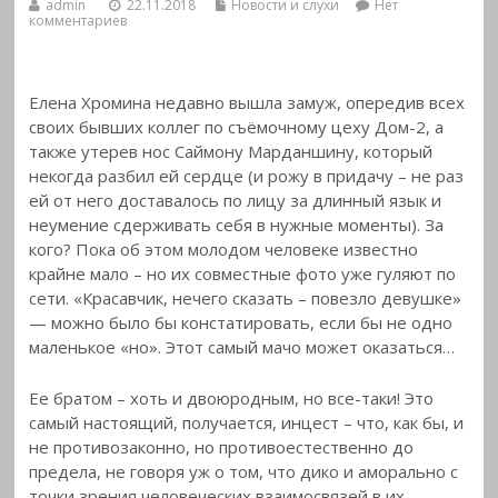
admin
22.11.2018
Новости и слухи
Нет
комментариев
Елена Хромина недавно вышла замуж, опередив всех
своих бывших коллег по съёмочному цеху Дом-2, а
также утерев нос Саймону Марданшину, который
некогда разбил ей сердце (и рожу в придачу – не раз
ей от него доставалось по лицу за длинный язык и
неумение сдерживать себя в нужные моменты). За
кого? Пока об этом молодом человеке известно
крайне мало – но их совместные фото уже гуляют по
сети. «Красавчик, нечего сказать – повезло девушке»
— можно было бы констатировать, если бы не одно
маленькое «но». Этот самый мачо может оказаться…
Ее братом – хоть и двоюродным, но все-таки! Это
самый настоящий, получается, инцест – что, как бы, и
не противозаконно, но противоестественно до
предела, не говоря уж о том, что дико и аморально с
точки зрения человеческих взаимосвязей в их