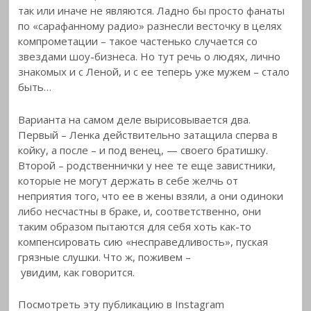
так или иначе не являются. Ладно бы просто фанаты
по «сарафанному радио» разнесли весточку в целях
компрометации – такое частенько случается со
звездами шоу-бизнеса. Но тут речь о людях, лично
знакомых и с Леной, и с ее теперь уже мужем – стало
быть…
Варианта на самом деле вырисовывается два.
Первый – Ленка действительно затащила сперва в
койку, а после – и под венец, — своего братишку.
Второй – родственнички у нее те еще завистники,
которые не могут держать в себе желчь от
неприятия того, что ее в жены взяли, а они одиноки
либо несчастны в браке, и, соответственно, они
таким образом пытаются для себя хоть как-то
компенсировать сию «несправедливость», пуская
грязные слушки. Что ж, поживем –
увидим, как говорится.
Посмотреть эту публикацию в Instagram