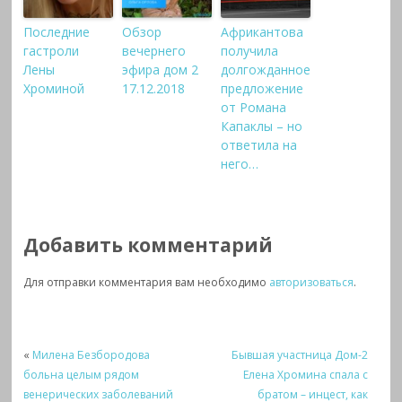
Последние
Обзор
Африкантова
гастроли
вечернего
получила
Лены
эфира дом 2
долгожданное
Хроминой
17.12.2018
предложение
от Романа
Капаклы – но
ответила на
него…
Добавить комментарий
Для отправки комментария вам необходимо
авторизоваться
.
«
Милена Безбородова
Бывшая участница Дом-2
больна целым рядом
Елена Хромина спала с
венерических заболеваний
братом – инцест, как