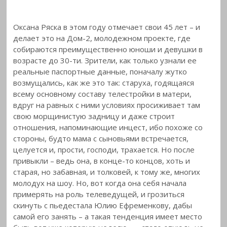
Оксана Ряска в этом году отмечает свои 45 лет – и
делает это на Дом-2, молодежном проекте, где
собираются преимущественно юноши и девушки в
возрасте до 30-ти. Зрители, как только узнали ее
реальные паспортные данные, поначалу жутко
возмущались, как же это так: старуха, годящаяся
всему основному составу телестройки в матери,
вдруг на равных с ними условиях просиживает там
свою морщинистую задницу и даже строит
отношения, напоминающие инцест, ибо похоже со
стороны, будто мама с сыновьями встречается,
целуется и, прости, господи, трахается. Но после
привыкли – ведь она, в конце-то концов, хоть и
старая, но забавная, и толковей, к тому же, многих
молодух на шоу. Но, вот когда она себя начала
примерять на роль телеведущей, и грозиться
скинуть с пьедестала Юлию Ефременкову, дабы
самой его занять – а такая тенденция имеет место