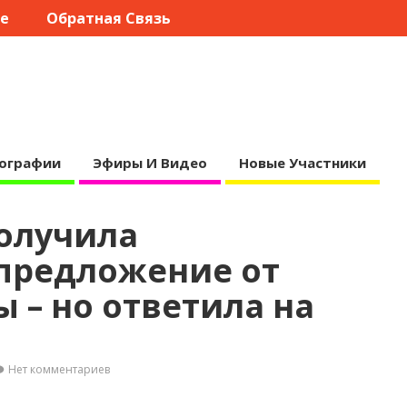
те
Обратная Связь
ографии
Эфиры И Видео
Новые Участники
олучила
предложение от
 – но ответила на
Нет комментариев