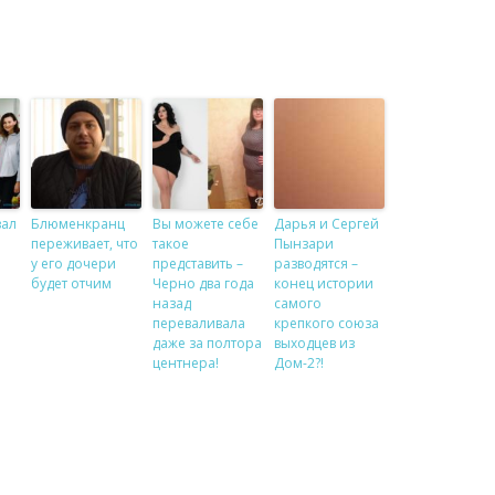
вал
Блюменкранц
Вы можете себе
Дарья и Сергей
переживает, что
такое
Пынзари
у его дочери
представить –
разводятся –
будет отчим
Черно два года
конец истории
назад
самого
переваливала
крепкого союза
даже за полтора
выходцев из
центнера!
Дом-2?!