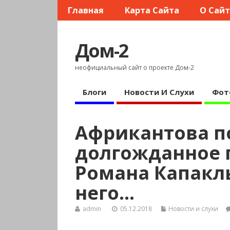
Главная
Карта Сайта
О Сай
Дом-2
неофициальный сайт о проекте Дом-2
Блоги
Новости И Слухи
Фот
Африкантова п
долгожданное 
Романа Капаклы
него…
admin
05.12.2018
Новости и слухи