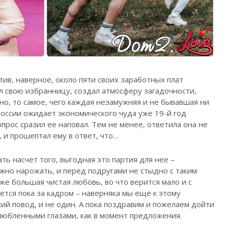
ив, наверное, около пяти своих заработных плат
ал свою избранницу, создал атмосферу загадочности,
но, то самое, чего каждая незамужняя и не бывавшая ни
оссии ожидает экономического чуда уже 19-й год
рос сразил ее наповал. Тем не менее, ответила она не
 и прошептал ему в ответ, что…
ть насчет того, выгодная это партия для нее –
жно нарожать, и перед подругами не стыдно с таким
же большая чистая любовь, во что верится мало и с
нется пока за кадром – наверняка мы еще к этому
кий повод, и не один. А пока поздравим и пожелаем дойти
влюбленными глазами, как в момент предложения.