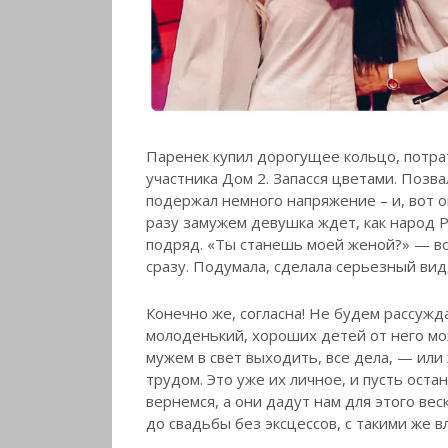
Паренек купил дорогущее кольцо, потрат
участника Дом 2. Запасся цветами. Позв
подержал немного напряжение – и, вот о
разу замужем девушка ждет, как народ Р
подряд. «Ты станешь моей женой?» — воп
сразу. Подумала, сделала серьезный вид,
Конечно же, согласна! Не будем рассужда
молоденький, хороших детей от него мо
мужем в свет выходить, все дела, — или 
трудом. Это уже их личное, и пусть оста
вернемся, а они дадут нам для этого вес
до свадьбы без эксцессов, с такими же 