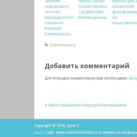
Зрители
Ирина Пинчук
Журнал дом 
подозревают,
познакомилась
продолжает
что отец
с родителями
дезинформи
малышки Бетти
Блюменкранца
ать
совсем не
общественно
Валерий
Блюменкранц
Блюменкранц
Добавить комментарий
Для отправки комментария вам необходимо
авто
«
Черно провалила очередной эксперимент
Copyright © 2026. Дом-2
, Сайт www.sluhinovostidom2.ru является неоф
Дом-2