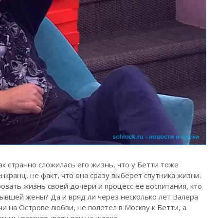
ак странно сложилась его жизнь, что у Бетти тоже
нкранц, не факт, что она сразу выберет спутника жизни.
овать жизнь своей дочери и процесс её воспитания, кто
бывшей жены? Да и вряд ли через несколько лет Валера
чи на Острове любви, не полетел в Москву к Бетти, а