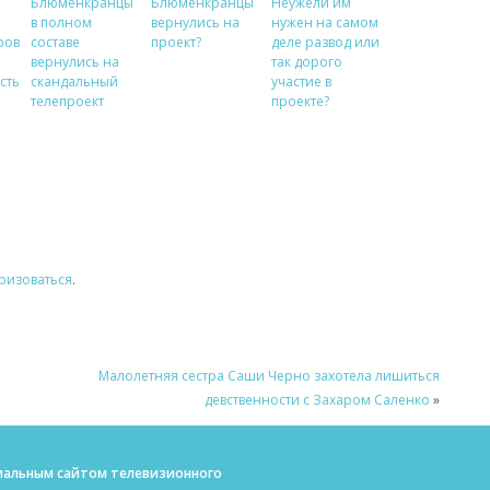
2
Блюменкранцы
Блюменкранцы
Неужели им
в полном
вернулись на
нужен на самом
ров
составе
проект?
деле развод или
вернулись на
так дорого
сть
скандальный
участие в
телепроект
проекте?
ризоваться
.
Малолетняя сестра Саши Черно захотела лишиться
девственности с Захаром Саленко
»
ициальным сайтом телевизионного