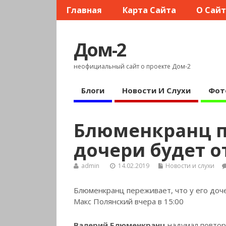
Главная
Карта Сайта
О Сай
Дом-2
неофициальный сайт о проекте Дом-2
Блоги
Новости И Слухи
Фот
Блюменкранц пе
дочери будет 
admin
14.02.2019
Новости и слухи
Блюменкранц переживает, что у его доч
Макс Полянский вчера в 15:00
Валерий Блюменкранц
надумал повтор