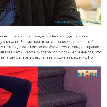
атно относится к тому, что у Бетти будет отчим и
ужчина, но Блюменкранц категорически против, чтобы
. Участник дома 2 пригрозил будущему отчиму расправой,
или обижать. Блюм боится за свою реакцию и думает, что
ь, а сам Валера в результате угодит за решетку. Но