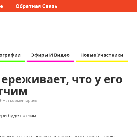
те
Обратная Связь
ографии
Эфиры И Видео
Новые Участники
реживает, что у его
отчим
Нет комментариев
ери будет отчим
но жениться напроекте и решил познакомить свою