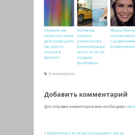
Неужели им
Артемова
Ирина Пинчу
нужен на самом
сплетни
познакомила
деле развод или
разнесла про
с родителям
так дорого
Блюменкранца,
Блюменкран
участие в
за что ее тут же
проекте?
осудили
фолловеры
Блюменкранц
Добавить комментарий
Для отправки комментария вам необходимо
авто
«
Мария Кохно в слезах рассказывает, как ее