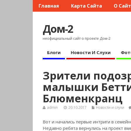
Главная
Карта Сайта
О Сай
Дом-2
неофициальный сайт о проекте Дом-2
Блоги
Новости И Слухи
Фот
Зрители подозр
малышки Бетти
Блюменкранц
admin
20.10.2017
Новости и слухи
Вот и начались первые интриги в семей
Недавно ребята вернулись на проект вм