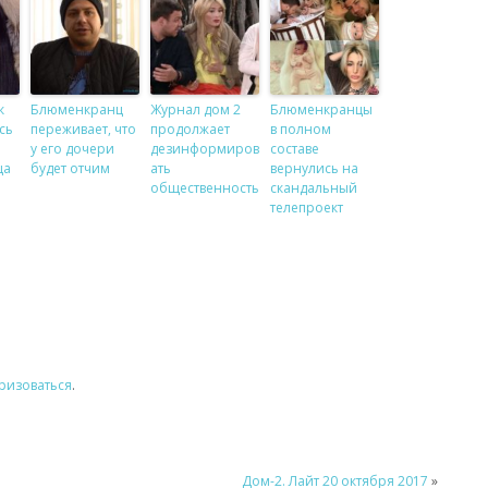
к
Блюменкранц
Журнал дом 2
Блюменкранцы
сь
переживает, что
продолжает
в полном
и
у его дочери
дезинформиров
составе
ца
будет отчим
ать
вернулись на
общественность
скандальный
телепроект
ризоваться
.
Дом-2. Лайт 20 октября 2017
»