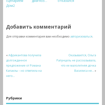
сценарием
диагноз…
отказался
Дом2
Добавить комментарий
Для отправки комментария вам необходимо
авторизоваться
.
«
Африкантова получила
Оказывается, Ольга
долгожданное
Рапунцель не рассказывала,
предложение от Романа
что ее малолетняя дочка
Капаклы – но ответила на
Василиса не…
»
него…
Рубрики