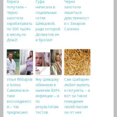
берега
Гуфа
Черно
попутала –
написала в
захотела
Черно
социальных
лишиться
захотела
сетях
девственност
зарабатывать
Шевцовой,
и с Захаром
по 500 тысяч
ради которой
Саленко
в месяц на
Долматов ее
Дом2!
и бросил!
Илья Яббаров
Яну Шевцову
Сам Шабарин
и Алена
обвинили в
любит выпить
Савкина все-
наличии ВИЧ-
и погулять – а
таки
инфекции – и
вот за такое
воссоединятс
по
поведение
я – так
результатам
своей пассии
предписано
тестов
он от нее