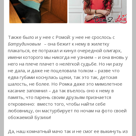
Также было и у нее с Ромой: у нее не срослось с
Батрудиновым
– она бежит к нему в жилетку
плакаться, ее потрахал и кинул очередной олигарх,
имени которого мы никогда не узнаем – и она вновь у
него на плече плачет о нелёгкой судьбе. Но ни разу
не дала, и даже не поцеловала толком – разве что
едва губами коснулась щеки, так это так, детская
шалость, не более. Но Ромка даже это мимолетное
касание запомнил – да так въелось оно к нему в
память, что парень своим друзьям признается
откровенно: вместо того, чтобы найти себе
любовницу, он мастурбирует по ночам на фото своей
обожаемой Бузихи!
Да, наш комнатный мачо так и не смог ее выкинуть из