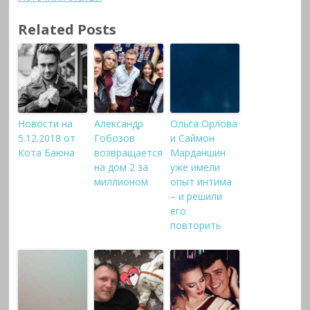
Related Posts
Новости на
Александр
Ольга Орлова
5.12.2018 от
Гобозов
и Саймон
Кота Баюна
возвращается
Марданшин
на дом 2 за
уже имели
миллионом
опыт интима
– и решили
его
повторить