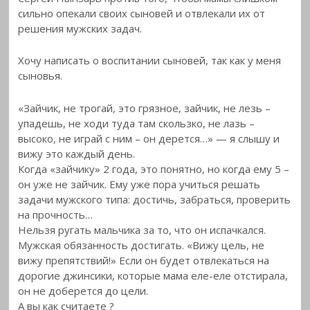
сильно опекали своих сыновей и отвлекали
их от
решения мужских задач.
Хочу написать о воспитании сыновей, так как у меня
сыновья.
«Зайчик, не трогай, это грязное, зайчик, не лезь –
упадешь, не ходи туда там скользко, не лазь –
высоко, не играй с ним – он дерется…» — я слышу и
вижу это каждый день.
Когда «зайчику» 2 года, это понятно, но когда ему 5 –
он уже не зайчик. Ему уже пора учиться решать
задачи мужского типа: достичь, забраться, проверить
на прочность…
Нельзя ругать мальчика за то, что он испачкался.
Мужская обязанность достигать. «Вижу цель, не
вижу препятствий!» Если он будет отвлекаться на
дорогие джинсики, которые мама еле-еле отстирала,
он не доберется до цели.
А вы как считаете ?