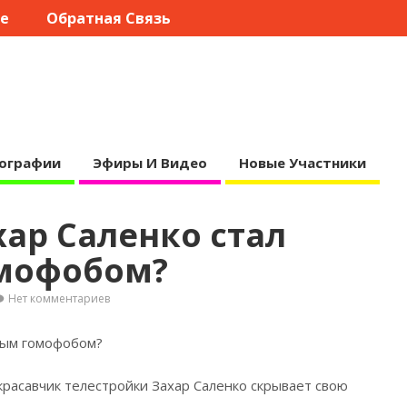
те
Обратная Связь
ографии
Эфиры И Видео
Новые Участники
хар Саленко стал
мофобом?
Нет комментариев
ярым гомофобом?
красавчик телестройки Захар Саленко
скрывает свою