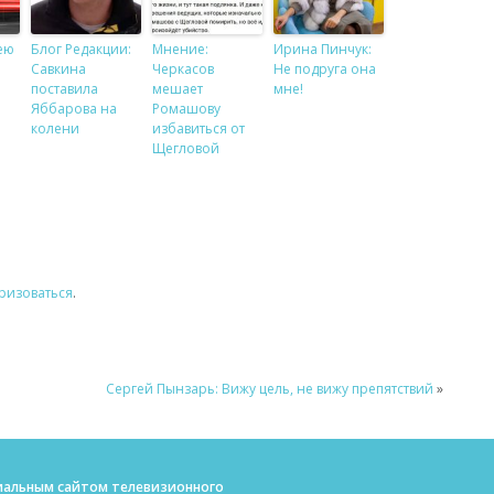
ею
Блог Редакции:
Мнение:
Ирина Пинчук:
Савкина
Черкасов
Не подруга она
поставила
мешает
мне!
Яббарова на
Ромашову
колени
избавиться от
Щегловой
ризоваться
.
Сергей Пынзарь: Вижу цель, не вижу препятствий
»
ициальным сайтом телевизионного