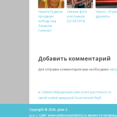
Никита Рудаков
Свежие фото
Черно: «Я ум
празднует
участников
дружить»
победу над
(23.04.2019)
Захаром
Саленко
Добавить комментарий
Для отправки комментария вам необходимо
авто
«
Саймон Марданшин уже успел расстаться со
своей новой девушкой Анастасией Якуб
Copyright © 2026. Дом-2
, Сайт www.sluhinovostidom2.ru является неоф
Дом-2