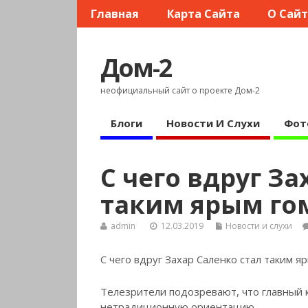
Главная
Карта Сайта
О Сай
Дом-2
неофициальный сайт о проекте Дом-2
Блоги
Новости И Слухи
Фот
С чего вдруг За
таким ярым го
admin
12.03.2019
Новости и слухи
С чего вдруг Захар Саленко стал таким 
Телезрители подозревают, что главный 
нетрадиционную ориентацию.