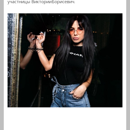
участницы ВикторииБорисевич.