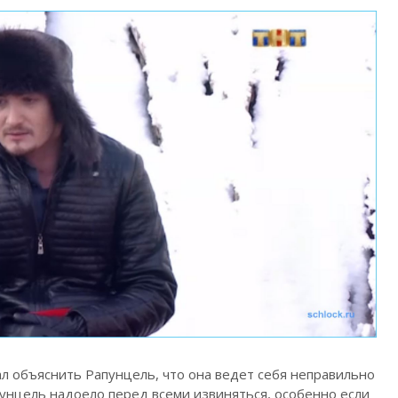
л объяснить Рапунцель, что она ведет себя неправильно
пунцель надоело перед всеми извиняться, особенно если