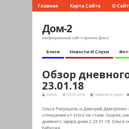
Главная
Карта Сайта
О Сай
Дом-2
неофициальный сайт о проекте Дом-2
Блоги
Новости И Слухи
Фот
Обзор дневного
23.01.18
admin
23.01.2018
Новости и слухи
Ольга Рапунцель и Дмитрий Дмитренко з
отношения от этого не стали. Скорее, н
дневного эфира дома 2 23.01.18. Ольга с
бабушка.