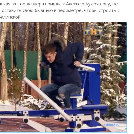
нькая, которая вчера пришла к Алексею Кудряшову, не
л оставить свою бывшую в периметре, чтобы строить с
Балинской.