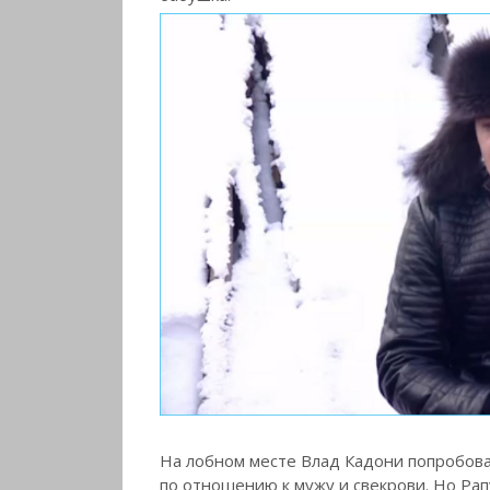
На лобном месте Влад Кадони попробова
по отношению к мужу и свекрови. Но Ра