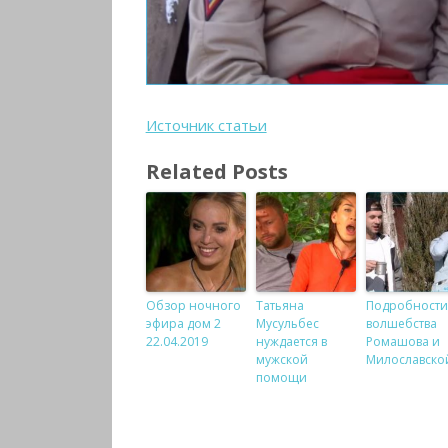
Источник статьи
Related Posts
Обзор ночного
Татьяна
Подробности
эфира дом 2
Мусульбес
волшебства
22.04.2019
нуждается в
Ромашова и
мужской
Милославско
помощи