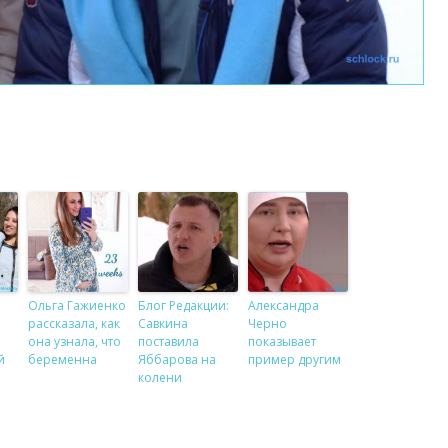
Ольга Гажиенко
Блог Редакции:
Александра
рассказала, как
Савкина
Черно
она узнала, что
поставила
показывает
й
беременна
Яббарова на
пример другим
колени