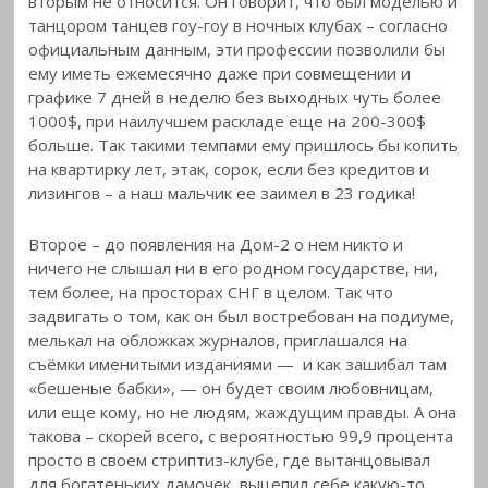
вторым не относится. Он говорит, что был моделью и
танцором танцев гоу-гоу в ночных клубах – согласно
официальным данным, эти профессии позволили бы
ему иметь ежемесячно даже при совмещении и
графике 7 дней в неделю без выходных чуть более
1000$, при наилучшем раскладе еще на 200-300$
больше. Так такими темпами ему пришлось бы копить
на квартирку лет, этак, сорок, если без кредитов и
лизингов – а наш мальчик ее заимел в 23 годика!
Второе – до появления на Дом-2 о нем никто и
ничего не слышал ни в его родном государстве, ни,
тем более, на просторах СНГ в целом. Так что
задвигать о том, как он был востребован на подиуме,
мелькал на обложках журналов, приглашался на
съёмки именитыми изданиями — и как зашибал там
«бешеные бабки», — он будет своим любовницам,
или еще кому, но не людям, жаждущим правды. А она
такова – скорей всего, с вероятностью 99,9 процента
просто в своем стриптиз-клубе, где вытанцовывал
для богатеньких дамочек, выцепил себе какую-то