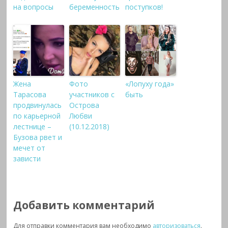
на вопросы
беременность
поступков!
Жена
Фото
«Лопуху года»
Тарасова
участников с
быть
продвинулась
Острова
по карьерной
Любви
лестнице –
(10.12.2018)
Бузова рвет и
мечет от
зависти
Добавить комментарий
Для отправки комментария вам необходимо
авторизоваться
.