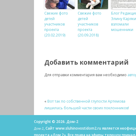
Свежие фото
Свежие фото
Блог Редакци
детей
детей
Элину Каряк
участников
участников
взломали
проекта
проекта
мошенники
(20.02.2019)
(20.09.2018)
Добавить комментарий
Для отправки комментария вам необходимо
авто
«
Вот так по собственной глупости Артемова
лишилась большей части своих поклонников!
Copyright © 2026. Дом-2
, Сайт www.sluhinovostidom2.ru является неоф
Дом-2
проекта «Дом 2». Все права на эфиры телешоу прина