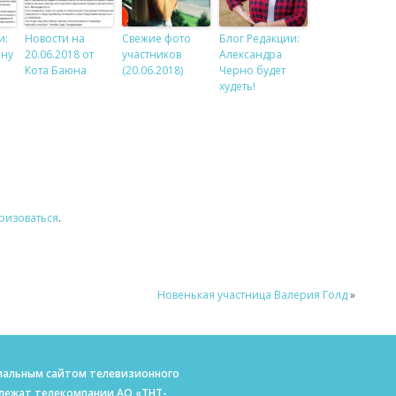
и:
Новости на
Свежие фото
Блог Редакции:
ину
20.06.2018 от
участников
Александра
Кота Баюна
(20.06.2018)
Черно будет
худеть!
ризоваться
.
Новенькая участница Валерия Голд
»
ициальным сайтом телевизионного
длежат телекомпании АО «ТНТ-