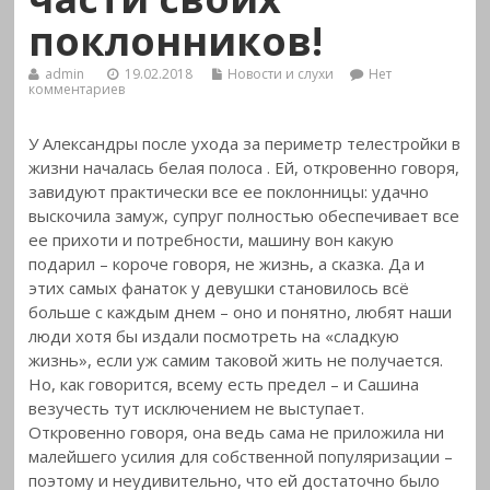
поклонников!
admin
19.02.2018
Новости и слухи
Нет
комментариев
У Александры после ухода за периметр телестройки в
жизни началась белая полоса
. Ей, откровенно говоря,
завидуют практически все ее поклонницы: удачно
выскочила замуж, супруг полностью обеспечивает все
ее прихоти и потребности, машину вон какую
подарил – короче говоря, не жизнь, а сказка. Да и
этих самых фанаток у девушки становилось всё
больше с каждым днем – оно и понятно, любят наши
люди хотя бы издали посмотреть на «сладкую
жизнь», если уж самим таковой жить не получается.
Но, как говорится, всему есть предел – и Сашина
везучесть тут исключением не выступает.
Откровенно говоря, она ведь сама не приложила ни
малейшего усилия для собственной популяризации –
поэтому и неудивительно, что ей достаточно было