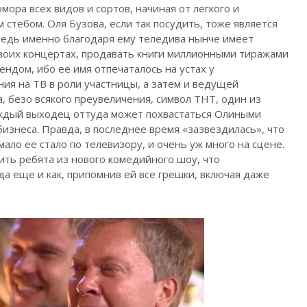
ора всех видов и сортов, начиная от легкого и
 стёбом. Оля Бузова, если так посудить, тоже является
 Ведь именно благодаря ему теледива нынче имеет
воих концертах, продавать книги миллионными тиражами
ндом, ибо ее имя отпечаталось на устах у
ия на ТВ в роли участницы, а затем и ведущей
, безо всякого преувеличения, символ ТНТ, один из
каждый выходец оттуда может похвастаться Олиными
изнеса. Правда, в последнее время «зазвездилась», что
ало ее стало по телевизору, и очень уж много на сцене.
ить ребята из нового комедийного шоу, что
да еще и как, припомнив ей все грешки, включая даже