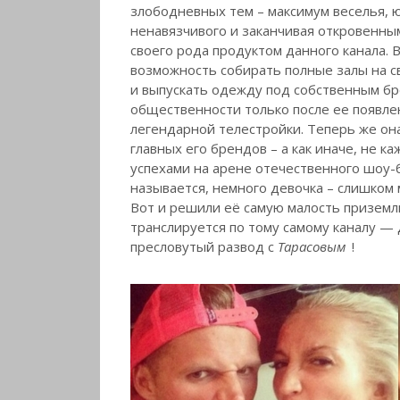
злободневных тем – максимум веселья, юм
ненавязчивого и заканчивая откровенным
своего рода продуктом данного канала.
возможность собирать полные залы на с
и выпускать одежду под собственным бре
общественности только после ее появлен
легендарной телестройки. Теперь же она
главных его брендов – а как иначе, не 
успехами на арене отечественного шоу-б
называется, немного девочка – слишком м
Вот и решили её самую малость приземл
транслируется по тому самому каналу — 
пресловутый развод с
Тарасовым
!