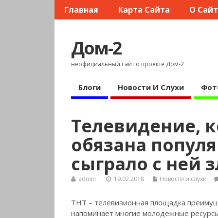
Главная
Карта Сайта
О Сай
Дом-2
неофициальный сайт о проекте Дом-2
Блоги
Новости И Слухи
Фот
Телевидение, к
обязана популя
сыграло с ней 
admin
19.02.2018
Новости и слухи
ТНТ – телевизионная площадка преиму
напоминает многие молодежные ресурсы 