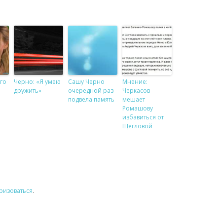
го
Черно: «Я умею
Сашу Черно
Мнение:
дружить»
очередной раз
Черкасов
подвела память
мешает
Ромашову
избавиться от
Щегловой
ризоваться
.