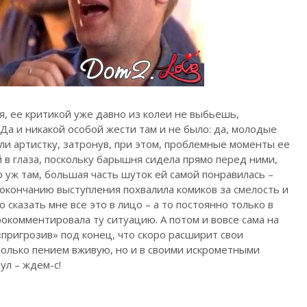
я, ее критикой уже давно из колеи не выбьешь,
Да и никакой особой жести там и не было: да, молодые
ли артистку, затронув, при этом, проблемные моменты ее
й в глаза, поскольку барышня сидела прямо перед ними,
то уж там, большая часть шуток ей самой понравилась –
 окончанию выступления похвалила комиков за смелость и
ло сказать мне все это в лицо – а то постоянно только в
рокомментировала ту ситуацию. А потом и вовсе сама на
«пригрозив» под конец, что скоро расширит свои
только пением вживую, но и в своими искрометными
ул – ждем-с!