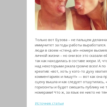
Только вот Бузова – не пальцем деланна
иммунитет за годы работы выработался. 
люди в своем «стенд-ап»-номере высмея
личной жизни – но они все это сказали е
так как находилась в составе жюри. И, ч
над некоторыми ржала громче всех! А по
креатив: «вот, хоть у кого-то духу хвати
комментариях и пишут!» — вот как она п
сцену вышла и как следует отшутилась, 
горизонты и будет смешить публику не 
номерами! Что ж, за язык ее никто не тян
Источник статьи