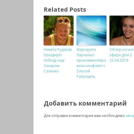
Related Posts
Никита Рудаков
Маргарита
Обзор ночно
празднует
Ларченко
эфира дом 2
победу над
прокомментиро
22.04.2019
Захаром
вала конфликт с
Саленко
Ольгой
Рапунцель
Добавить комментарий
Для отправки комментария вам необходимо
авто