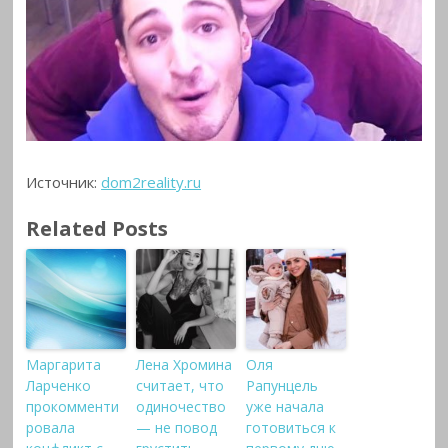
Источник:
dom2reality.ru
Related Posts
Маргарита
Лена Хромина
Оля
Ларченко
считает, что
Рапунцель
прокомменти
одиночество
уже начала
ровала
— не повод
готовиться к