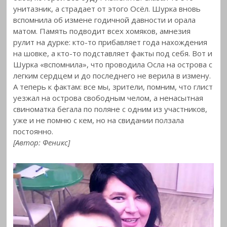
унитазник, а страдает от этого Осёл. Шурка вновь
вспомнила
об измене годичной давности и орала
матом. Память подводит всех хомяков, амнезия
рулит на дурке: кто-то прибавляет года нахождения
на шовке, а кто-то подставляет факты под себя. Вот и
Шурка «вспомнила», что проводила Осла на острова с
легким сердцем и до последнего не верила в измену.
А теперь к фактам: все мы, зрители, помним, что глист
уезжал на острова свободным челом, а ненасытная
свиноматка бегала по поляне с одним из участников,
уже и не помню с кем, но на свидании ползала
постоянно.
[Автор: Феникс]