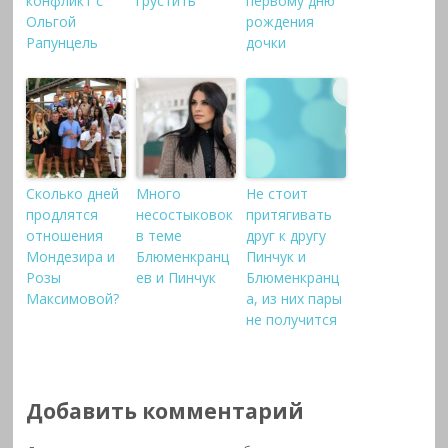
конфликт с
грустить
первому дню
Ольгой
рождения
Рапунцель
дочки
Сколько дней
Много
Не стоит
продлятся
несостыковок
притягивать
отношения
в теме
друг к другу
Мондезира и
Блюменкранц
Пинчук и
Розы
ев и Пинчук
Блюменкранц
Максимовой?
а, из них пары
не получится
Добавить комментарий