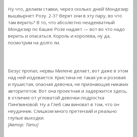
Ну что, делаем ставки, через сколько дней Мондезир
вышвырнет Розу. 2-3? Верят они в эту пару, во что
там верить? В то, что абсолютно неадекватный
Мондезир по башке Розе надает — вот во что надо
верить
и опасаться. Король и королева, ну да,
посмотрим на долго ли.
Безус пропал, нервы Милене делает, вот даже в этом
над ней издевается. Кристина не такая уж и розовая
и пушистая, опасная девочка, не признающая никаких
авторитетов. Вот она проектная и задержится здесь,
в отличие от угловатой девочки-подростка
Пингвиновой. Ну а Глеб сам виноват в том, что он
неудачник. Слишком много претензий и реально
глупые выходки.
[Автор: Тати]