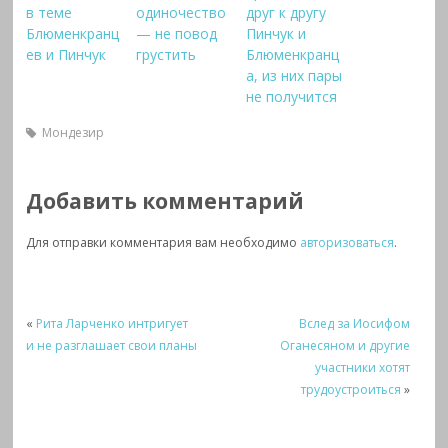
в теме
одиночество
друг к другу
Блюменкранц
— не повод
Пинчук и
ев и Пинчук
грустить
Блюменкранц
а, из них пары
не получится
Мондезир
Добавить комментарий
Для отправки комментария вам необходимо
авторизоваться
.
«
Рита Ларченко интригует
Вслед за Иосифом
и не разглашает свои планы
Оганесяном и другие
участники хотят
трудоустроиться
»