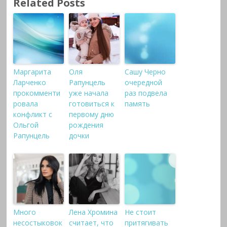
Related Posts
Маргарита
Оля
Сашу Черно
Ларченко
Рапунцель
очередной
прокомменти
уже начала
раз подвела
ровала
готовиться к
память
конфликт с
первому дню
Ольгой
рождения
Рапунцель
дочки
Много
Лена Хромина
Не стоит
несостыковок
считает, что
притягивать