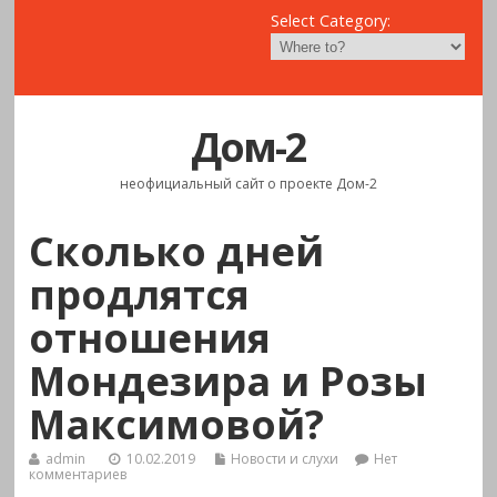
Select Category:
Дом-2
неофициальный сайт о проекте Дом-2
Сколько дней
продлятся
отношения
Мондезира и Розы
Максимовой?
admin
10.02.2019
Новости и слухи
Нет
комментариев