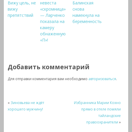
Вижу цель, не
невеста
Балинская
вижу
«скромница»
снова
препятствий
— Ларченко
намекнула на
показала на
беременность
камеру
обнаженную
«П»!
Добавить комментарий
Для отправки комментария вам необходимо
авторизоваться
.
«
Зиновьева не ждёт
Избранника Марии Кохно
хорошего мужчину!
прямо в отеле помяли
тайландские
правоохранители
»