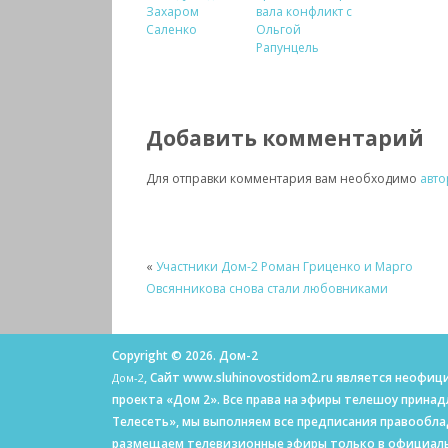
Захаром
вала конфликт с
Саленко
Ольгой
Рапунцель
Добавить комментарий
Для отправки комментария вам необходимо
авто
«
Участники Дом-2 Роман Гриценко и Марго
Овсянникова снова стали любовниками
Copyright © 2026. Дом-2
, Сайт www.sluhinovostidom2.ru является неоф
Дом-2
проекта «Дом 2». Все права на эфиры телешоу прина
Телесеть», мы выполняем все предписания правообл
размещаем телевизионные эфиры только в официаль