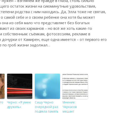
 нужен – взглянем же правде в глаза, столь сильно
щего остаток жизни на сиюминутные удовольствия,
 степени родства с ним находись. Да, Элла тоже не святая,
о о самой себе и о своем ребенке она хотя бы может
 она из себя мало что представляет без богатых
вают из своих карманов – но всё же хоть какие-то
 собственным: съёмкам, фотосессиям, рекламе в
о дочурки от Камирен, еще одна имеется – от первого его
же по гроб жизни задолжал…
го
Черно: «Я умею
Сашу Черно
Мнение:
дружить»
очередной раз
Черкасов
подвела память
мешает