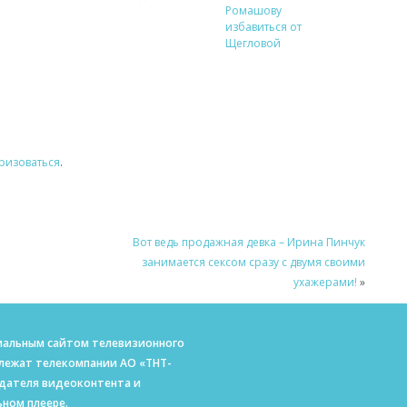
Ромашову
избавиться от
Щегловой
ризоваться
.
Вот ведь продажная девка – Ирина Пинчук
занимается сексом сразу с двумя своими
ухажерами!
»
ициальным сайтом телевизионного
длежат телекомпании АО «ТНТ-
адателя видеоконтента и
ном плеере.