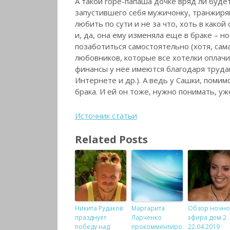
А такой горе-папаша дочке вряд ли будет
запустившего себя мужичонку, транжиря
любить по сути и не за что, хоть в какой
и, да, она ему изменяла еще в браке – н
позаботиться самостоятельно (хотя, сама
любовников, которые все хотелки оплачи
финансы у нее имеются благодаря трудам
Интернете и др.). А ведь у Сашки, помим
брака. И ей он тоже, нужно понимать, у
Источник статьи
Related Posts
Никита Рудаков
Маргарита
Обзор ночно
празднует
Ларченко
эфира дом 2
победу над
прокомментиро
22.04.2019