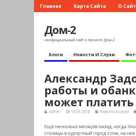
Главная
Карта Сайта
О Сай
Дом-2
неофициальный сайт о проекте Дом-2
Блоги
Новости И Слухи
Фот
Александр Задо
работы и обанкр
может платить
admin
10.07.2018
Новости и слухи
Еще несколько месяцев назад, когда
Эли
столицы в курортный город Сочи, на нее