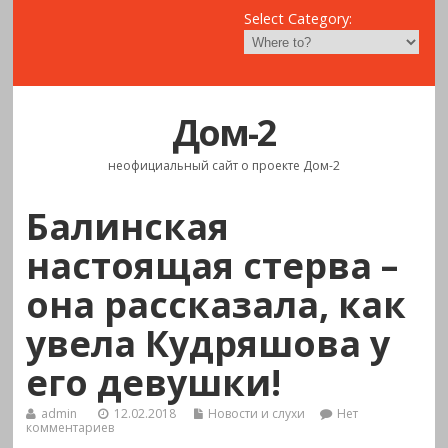
Select Category:
Дом-2
неофициальный сайт о проекте Дом-2
Балинская
настоящая стерва –
она рассказала, как
увела Кудряшова у
его девушки!
admin
12.02.2018
Новости и слухи
Нет
комментариев