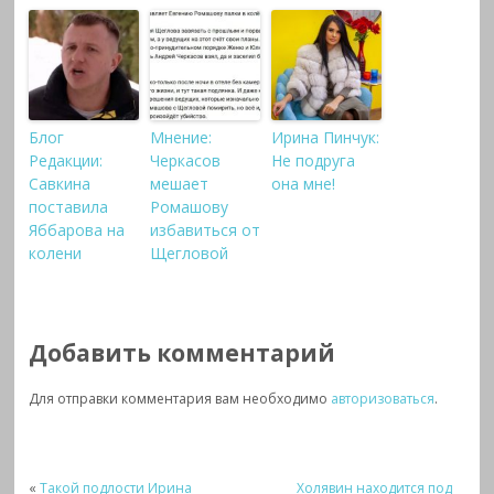
Блог
Мнение:
Ирина Пинчук:
Редакции:
Черкасов
Не подруга
Савкина
мешает
она мне!
поставила
Ромашову
Яббарова на
избавиться от
колени
Щегловой
Добавить комментарий
Для отправки комментария вам необходимо
авторизоваться
.
«
Такой подлости Ирина
Холявин находится под