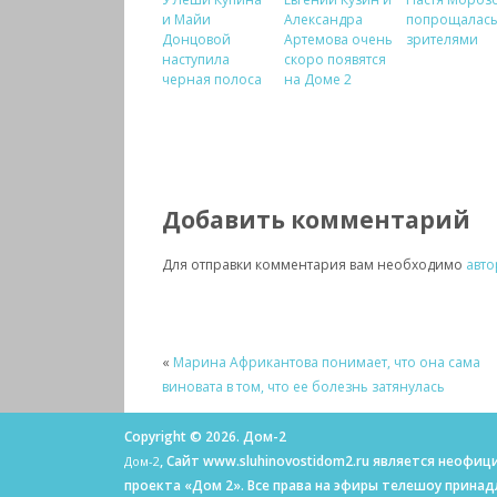
и Майи
Александра
попрощалась
Донцовой
Артемова очень
зрителями
наступила
скоро появятся
черная полоса
на Доме 2
Добавить комментарий
Для отправки комментария вам необходимо
авто
«
Марина Африкантова понимает, что она сама
виновата в том, что ее болезнь затянулась
Copyright © 2026. Дом-2
, Сайт www.sluhinovostidom2.ru является неоф
Дом-2
проекта «Дом 2». Все права на эфиры телешоу прина