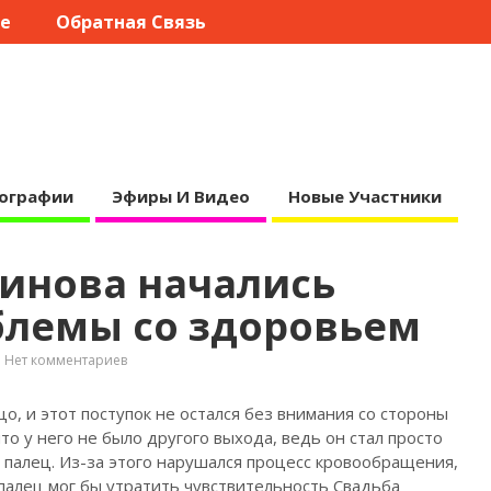
те
Обратная Связь
ографии
Эфиры И Видео
Новые Участники
винова начались
блемы со здоровьем
Нет комментариев
цо, и этот
поступок не остался без внимания со стороны
то у него не было другого выхода, ведь он стал просто
 палец. Из-за этого нарушался процесс кровообращения,
 палец мог бы утратить чувствительность Свадьба