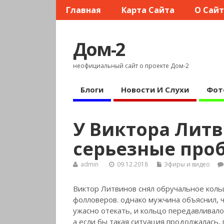
Главная
Карта Сайта
О Сай
Дом-2
неофициальный сайт о проекте Дом-2
Блоги
Новости И Слухи
Фот
У Виктора Лит
серьезные про
admin
09.12.2018
Эфиры и видео
Виктор Литвинов снял обручальное коль
фолловеров. однако мужчина объяснил, ч
ужасно отекать,
и кольцо передавливало
а если бы такая ситуация продолжалась,