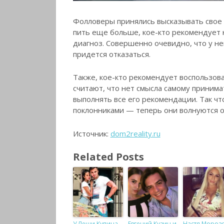
Фолловеры принялись высказывать свое 
пить еще больше, кое-кто рекомендует н
диагноз. Совершенно очевидно, что у не
придется отказаться.
Также, кое-кто рекомендует воспользов
считают, что нет смысла самому принима
выполнять все его рекомендации. Так что
поклонниками — теперь они волнуются о
Источник:
dom2reality.ru
Related Posts
У Леши Купина
Евгений Кузин и
Настя Мороз