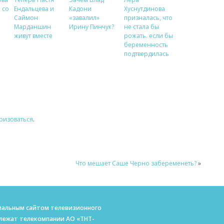
 со
Ендальцева и
Кадони
Хуснутдинова
Саймон
«завалил»
призналась, что
Марданшин
Ирину Пинчук?
не стала бы
живут вместе
рожать. если бы
беременность
подтвердилась
ризоваться
.
Что мешает Саше Черно забеременеть?
»
ициальным сайтом телевизионного
длежат телекомпании АО «ТНТ-