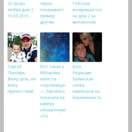
Острова
Черно
Гобозов
любви дом 2
показывает
возвращается
15.03.2019
пример
на дом 2 за
другим
миллионом
Сергей
Вот такая у
Блог
Пынзарь:
Яббарова
Редакции:
Вижу цель, не
невеста
Балинская
вижу
«скромница»
снова
препятствий
— Ларченко
намекнула на
показала на
беременность
камеру
обнаженную
«П»!