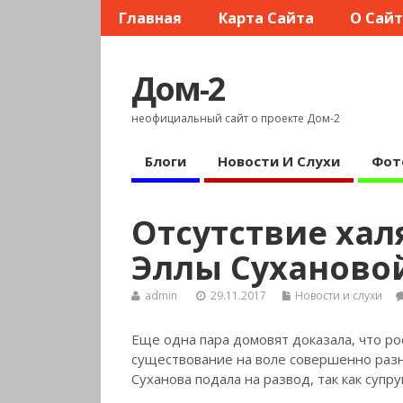
Главная
Карта Сайта
О Сай
Дом-2
неофициальный сайт о проекте Дом-2
Блоги
Новости И Слухи
Фот
Отсутствие ха
Эллы Сухановой
admin
29.11.2017
Новости и слухи
Еще одна пара домовят доказала, что р
существование на воле совершенно разн
Суханова подала на развод, так как супр