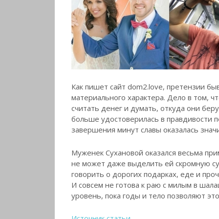
Как пишет сайт dom2.love, претензии б
материального характера. Дело в том, ч
считать денег и думать, откуда они беру
больше удостоверилась в правдивости п
завершения минут славы оказалась знач
Муженек Сухановой оказался весьма при
не может даже выделить ей скромную су
говорить о дорогих подарках, еде и проч
И совсем не готова к раю с милым в шал
уровень, пока годы и тело позволяют эт
Источник статьи