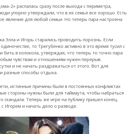
Дома-2» распалась сразу после выхода с периметра,
юди упорно утверждали, что в их семье все хорошо. Есть
ое явление для любой семьи. Но теперь пара настроена
ска Элла и Игорь старались проводить порознь. Если
одиночестве, то Трегубенко активно в это время тусил с
 бить в колокола, утверждая, что теперь то точно пара
 любым чувствам и отношениям нужен перерыв.
утки и не начать раздражаться от этого. Вот для
ли разные способы отдыха.
Сети, истинные причины были в постоянных конфликтах
ные стороны нужны были для таймаута, чтобы набраться
о скандала. Теперь же игре на публику пришел конец.
 с Игорем и начать дело о разводе.