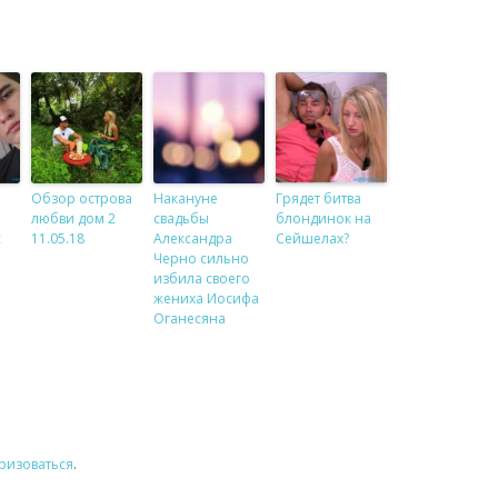
Обзор острова
Накануне
Грядет битва
любви дом 2
свадьбы
блондинок на
с
11.05.18
Александра
Сейшелах?
Черно сильно
избила своего
жениха Иосифа
Оганесяна
ризоваться
.