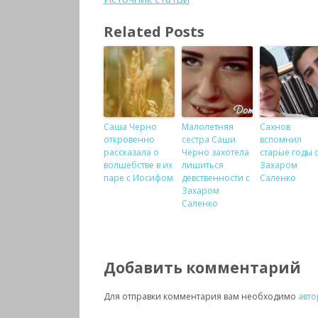
Related Posts
Саша Черно
Малолетняя
Сахнов
откровенно
сестра Саши
вспомнил
рассказала о
Черно захотела
старые годы 
волшебстве в их
лишиться
Захаром
паре с Иосифом
девственности с
Саленко
Захаром
Саленко
Добавить комментарий
Для отправки комментария вам необходимо
авто