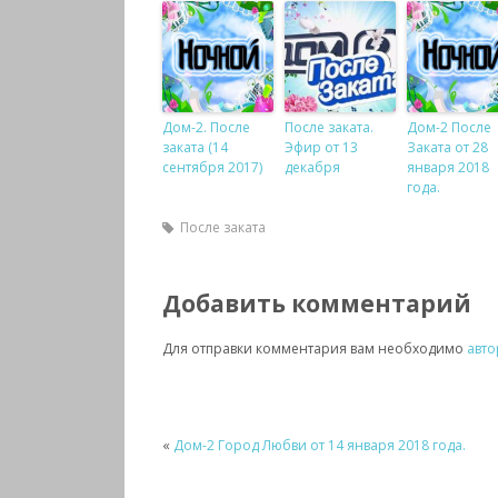
Дом-2. После
После заката.
Дом-2 После
заката (14
Эфир от 13
Заката от 28
сентября 2017)
декабря
января 2018
года.
После заката
Добавить комментарий
Для отправки комментария вам необходимо
авто
«
Дом-2 Город Любви от 14 января 2018 года.