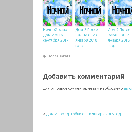
Ночной эфир
Дом-2 После
Дом-2 После
Дом-2 от16
Заката от 23
Заката от 18
сентября 2017
января 2018
января 2018
года
года.
После заката
Добавить комментарий
Для отправки комментария вам необходимо
авто
«
Дом-2 Город Любви от 16 января 2018 года.