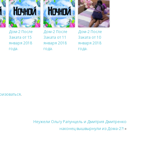
Дом-2 После
Дом-2 После
Дом-2 После
Заката от 15
Заката от 11
Заката от 10
января 2018
января 2018
января 2018
года.
года.
года.
ризоваться
.
Неужели Ольгу Рапунцель и Дмитрия Дмитренко
наконец вышвырнули из Дома-2?!
»