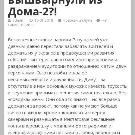
Дома-2?!
admin
16.01.2018
Новости и слухи
Нет
комментариев
Бесконечные склоки парочки Рапунцелей уже
давным-давно перестали забавлять зрителей и
держать их у экранов в предвкушении развития
событий – интерес давно сменился презрением и
раздражением аудитории по отношению к этим двум
персонажам.
Олю не любят из-за её
легкомысленности и двуличности, Диму – за
отсутствие в нем основных мужских качеств, трусость
и неумение принимать решения самостоятельно, без
«поводка» жены. Они оба это знают – но все равно
держатся за проект, потому как не умеют больше
ничего в жизни, кроме как кривляться перед
камерами и размещать в Инстаграме рекламные
посты вперемешку с модными фотографиями и
псевдофилософскими постами о любви, верности и