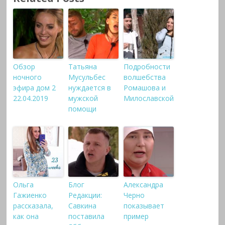
Обзор
Татьяна
Подробности
ночного
Мусульбес
волшебства
эфира дом 2
нуждается в
Ромашова и
22.04.2019
мужской
Милославской
помощи
Ольга
Блог
Александра
Гажиенко
Редакции:
Черно
рассказала,
Савкина
показывает
как она
поставила
пример