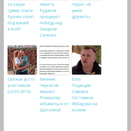
За какую
Никита
Черно: «Я
сумму Ольга
Рудаков
умею
Бузова споёт
празднует
дружить»
под вашей
победу над
елкой?
Захаром
Саленко
Свежие фото
Мнение:
Блог
участников
Черкасов
Редакции:
(23.04.2019)
мешает
Савкина
Ромашову
поставила
избавиться от
Яббарова на
Щегловой
колени