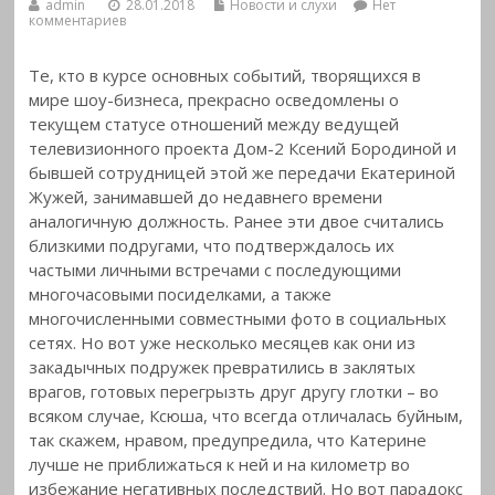
admin
28.01.2018
Новости и слухи
Нет
комментариев
Те, кто в курсе основных событий, творящихся в
мире шоу-бизнеса, прекрасно осведомлены о
текущем статусе отношений между ведущей
телевизионного проекта Дом-2 Ксений
Бородиной и
бывшей сотрудницей этой же передачи Екатериной
Жужей, занимавшей до недавнего времени
аналогичную должность. Ранее эти двое считались
близкими подругами, что подтверждалось их
частыми личными встречами с последующими
многочасовыми посиделками, а также
многочисленными совместными фото в социальных
сетях. Но вот уже несколько месяцев как они из
закадычных подружек превратились в заклятых
врагов, готовых перегрызть друг другу глотки – во
всяком случае, Ксюша, что всегда отличалась буйным,
так скажем, нравом, предупредила, что Катерине
лучше не приближаться к ней и на километр во
избежание негативных последствий. Но вот парадокс