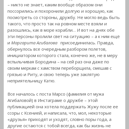
– никто не знает, каким вообще образом они
поссорились и похоронили долгую и хорошую, как
посмотреть со стороны, дружбу. Не могло ведь быть
такого, что просто так на ровном месте взяли и
разошлись, как в море корабли… И вот на днях обе
эти персоны пролили свет на ситуацию – а к ним ещё
и
Маргарита Агибалова
присоединилась. Правда,
обернулось все очередным разбором полетов,
инициатором которого стала, конечно же, не в меру
вспыльчивая Бородина – на сей раз она даже по
своим меркам с хамством переборщила, смешав с
грязью и Риту, и свою теперь уже заклятую
неприятельницу Катю.
Все началось с поста Марсо (фамилия от мужа
Агибаловой) в Инстаграме о дружбе – этой
публикацией она хотела поддержать Жужу после ее
ссоры с Ксенией, и написала, что, мол, некоторые
«друзья» приходят и уходят, словно поры года, а
другие остаются с тобой всегда, как бы жизнь не