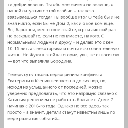
те дебри лезешь. Ты обо мне ничего не знаешь, о
нашей ситуации с этой особью – так чего
ввязываешься тогда? Ты вообще кто? О тебе бы и не
знал никто, если бы не Дом-2, как и о кое-ком ещё.
Вы, барышни, место свое знайте, и рты лишний раз
не раскрывайте, если не понимаете, на кого. С
нормальными людьми я дружу – и делаю это с кем
10-15 лет, а с некоторыми и почти всю сознательную
жизнь. Но Жужа к этой категории, увы, не относится»
— вот что выпалила Бородина.
Теперь суть такова: первопричина конфликта
Екатерины и Ксении неизвестна до сих пор, но,
исходя из услышанного от последней, можно
уверенно предполагать, что это напрямую связано с
Катиным решением не работать больше в Доме-2
начиная с 2018-го года. Однако не все здесь так
просто – а значит, детали станут известны лишь по
мере развития событий…