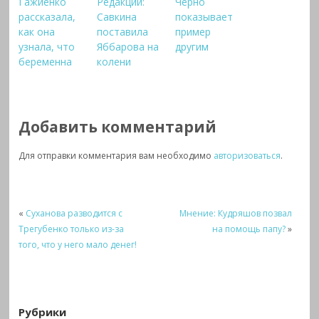
Гажиенко
Редакции:
Черно
рассказала,
Савкина
показывает
как она
поставила
пример
узнала, что
Яббарова на
другим
беременна
колени
Добавить комментарий
Для отправки комментария вам необходимо
авторизоваться
.
«
Суханова разводится с
Мнение: Кудряшов позвал
Трегубенко только из-за
на помощь папу?
»
того, что у него мало денег!
Рубрики