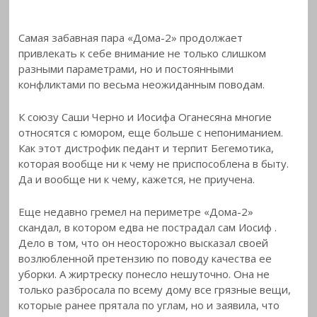
Самая забавная пара «Дома-2» продолжает
привлекать к себе внимание не только слишком
разными параметрами, но и постоянными
конфликтами по весьма неожиданным поводам.
К союзу Саши Черно и Иосифа Оганесяна многие
относятся с юмором, еще больше с непониманием.
Как этот дистрофик педант и терпит Бегемотика,
которая вообще ни к чему не приспособлена в быту.
Да и вообще ни к чему, кажется, не приучена.
Еще недавно гремел на периметре «Дома-2»
скандал, в котором едва не пострадал сам Иосиф
.
Дело в том, что он неосторожно высказал своей
возлюбленной претензию по поводу качества ее
уборки. А жиртреску понесло нешуточно. Она не
только разбросала по всему дому все грязные вещи,
которые ранее прятала по углам, но и заявила, что