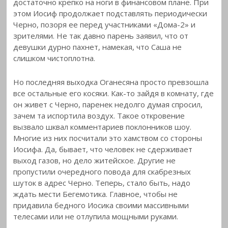
достаточно крепко на ноги в финансовом плане. При
этом Иосиф продолжает подставлять периодически
Черно, позоря ее перед участниками «Дома-2» и
зрителями. Не так давно парень заявил, что от
девушки дурно пахнет, намекая, что Саша не
слишком чистоплотна.
Но последняя выходка Оганесяна просто превзошла
все остальные его косяки. Как-то зайдя в комнату, где
он живет с Черно, паренек недолго думая спросил,
зачем та испортила воздух. Такое откровение
вызвало шквал комментариев поклонников шоу.
Многие из них посчитали это хамством со стороны
Иосифа. Да, бывает, что человек не сдерживает
выход газов, но дело житейское. Другие не
пропустили очередного повода для скабрезных
шуток в адрес Черно. Теперь, стало быть, надо
ждать мести Бегемотика. Главное, чтобы не
придавила бедного Иосика своими массивными
телесами или не отлупила мощными руками.