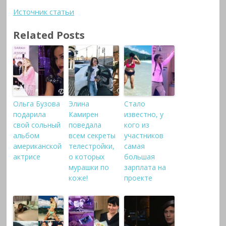
Источник статьи
Related Posts
Ольга Бузова
Элина
Стало
подарила
Камирен
известно, у
свой сольный
поведала
кого из
альбом
всем секреты
участников
американской
телестройки,
самая
актрисе
о которых
большая
мурашки по
зарплата на
коже!
проекте