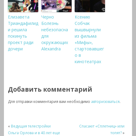
Елизавета
Черно
Ксению
Триандафилид
Болезнь
Собчак
и решила
небезопасна
вышвырнули
покинуть
для
из фильма
проект ради
окружающих
«Мифы»,
дочери
Alexandra
стартовавшег
о в
кинотеатрах
Добавить комментарий
Для отправки комментария вам необходимо
авторизоваться
.
«
Ведущая телестройки
Спасают «Сплетниц» или
Ольга Орлова и в 40 лет еще
топят?
»