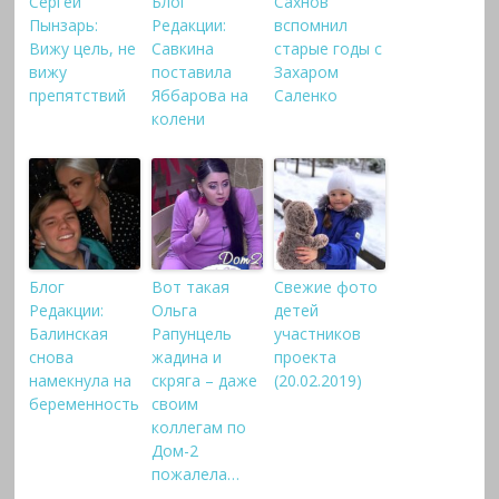
Сергей
Блог
Сахнов
Пынзарь:
Редакции:
вспомнил
Вижу цель, не
Савкина
старые годы с
вижу
поставила
Захаром
препятствий
Яббарова на
Саленко
колени
Блог
Вот такая
Свежие фото
Редакции:
Ольга
детей
Балинская
Рапунцель
участников
снова
жадина и
проекта
намекнула на
скряга – даже
(20.02.2019)
беременность
своим
коллегам по
Дом-2
пожалела…