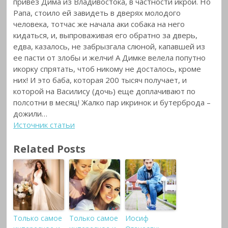
привез Дима из Владивостока, в частности икрой. Но
Рапа, стоило ей завидеть в дверях молодого
человека, тотчас же начала аки собака на него
кидаться, и, выпроваживая его обратно за дверь,
едва, казалось, не забрызгала слюной, капавшей из
ее пасти от злобы и желчи! А Димке велела попутно
икорку спрятать, чтоб никому не досталось, кроме
них! И это баба, которая 200 тысяч получает, и
которой на Василису (дочь) еще доплачивают по
полсотни в месяц! Жалко пар икринок и бутерброда –
дожили…
Источник статьи
Related Posts
Только самое
Только самое
Иосиф