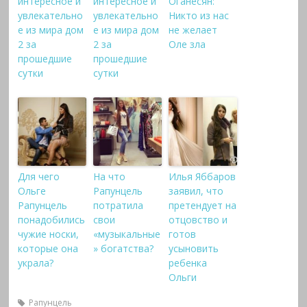
интересное и
интересное и
Оганесян:
увлекательно
увлекательно
Никто из нас
е из мира дом
е из мира дом
не желает
2 за
2 за
Оле зла
прошедшие
прошедшие
сутки
сутки
Для чего
На что
Илья Яббаров
Ольге
Рапунцель
заявил, что
Рапунцель
потратила
претендует на
понадобились
свои
отцовство и
чужие носки,
«музыкальные
готов
которые она
» богатства?
усыновить
украла?
ребенка
Ольги
Рапунцель