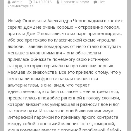
admin
24.10.2018
Новости и слухи
Нет
комментариев
Иосиф Оганесян и Александра Черно ладили в свежих
сериях Дом2 не очень хорошо – откровенно говоря,
зрители Дом-2 полагали, что их паре пришел кирдык,
ибо все протекало по классической схеме «прошла
любовь – завяли помидоры»: от него стало поступать
меньше знаков внимания – она обнаглела и
принялась обнажать понемногу свою истинную
натуру, которую скрывала на протяжении первых
месяцев их знакомства. Все это привело к тому, что у
него на личном фронте начали появляться
альтернативы, а она, видя, что теряет
единственного, кто был согласен с ней встречаться,
превратилась в подобие раненной в голову слонихи,
которая визжит как умирающая и разносит все и вся
на своем пути. Изначально они были как минимум
интересной парочкой по признаку яркого контраста
между собой: тоненький мальчик-эстет, юморной,
душа компании вместе с огромной пробивной бабой-