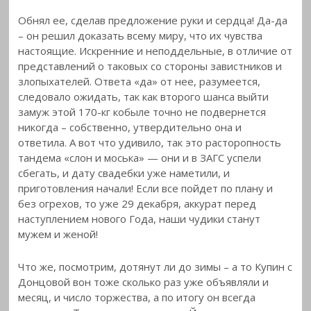
Обнял ее, сделав предложение руки и сердца! Да-да
– он решил доказать всему миру, что их чувства
настоящие. Искренние и неподдельные, в отличие от
представлений о таковых со стороны завистников и
злопыхателей. Ответа «да» от нее, разумеется,
следовало ожидать, так как второго шанса выйти
замуж этой 170-кг кобыле точно не подвернется
никогда – собственно, утвердительно она и
ответила. А вот что удивило, так это расторопность
тандема «слон и моська» — они и в ЗАГС успели
сбегать, и дату свадебки уже наметили, и
приготовления начали! Если все пойдет по плану и
без огрехов, то уже 29 декабря, аккурат перед
наступлением нового Года, наши чудики станут
мужем и женой!
Что же, посмотрим, дотянут ли до зимы – а то Купин с
Донцовой вон тоже сколько раз уже объявляли и
месяц, и число торжества, а по итогу он всегда