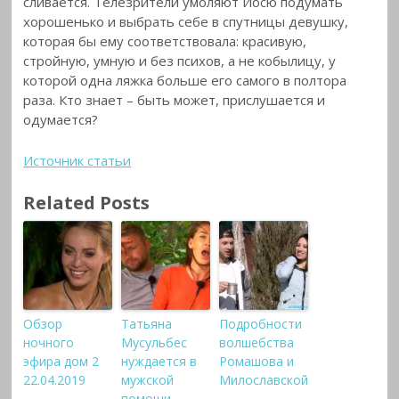
сливается. Телезрители умоляют Йосю подумать
хорошенько и выбрать себе в спутницы девушку,
которая бы ему соответствовала: красивую,
стройную, умную и без психов, а не кобылицу, у
которой одна ляжка больше его самого в полтора
раза. Кто знает – быть может, прислушается и
одумается?
Источник статьи
Related Posts
Обзор
Татьяна
Подробности
ночного
Мусульбес
волшебства
эфира дом 2
нуждается в
Ромашова и
22.04.2019
мужской
Милославской
помощи