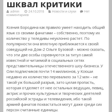
шквал критики
admin
24.10.2018
Новости и слухи
Нет
комментариев
Ксения Бородина как правило умеет находить общий
язык со своими фанатами – собственно, поэтому их
количество у теледивы неуклонно растет.
По
популярности она вплотную приближается к своей
соведущей на Дом-2 Ольге Бузовой – можно сказать,
что эти две особы соревнуются за титул самой
известной и читаемой в социальных сетях
представительницы отечественного шоу-бизнеса. У
Оли подписчиков почти 14 миллионов, у Ксюши
недавно их количество перевалило за 12 млн – не
такой уж большой разрыв, зато целая пропасть,
которая отделяет от нее остальных ведущих, певиц,
актрис и прочих культурных и творческих деятелей
российской эстрады и телевидения, ибо такой
армией фанатов похвастаться могут даже среди сих
персон считанные единицы.