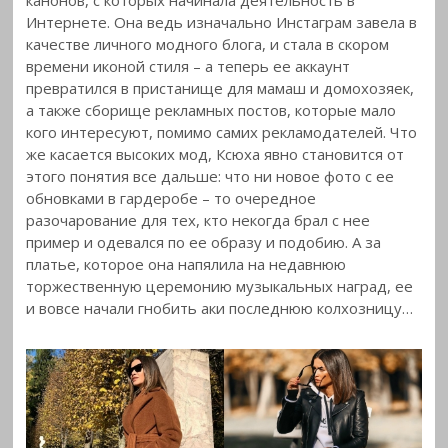
канонов, с которых начинала деятельность в
Интернете. Она ведь изначально Инстаграм завела в
качестве личного модного блога, и стала в скором
времени иконой стиля – а теперь ее аккаунт
превратился в пристанище для мамаш и домохозяек,
а также сборище рекламных постов, которые мало
кого интересуют, помимо самих рекламодателей. Что
же касается высоких мод, Ксюха явно становится от
этого понятия все дальше: что ни новое фото с ее
обновками в гардеробе – то очередное
разочарование для тех, кто некогда брал с нее
пример и одевался по ее образу и подобию. А за
платье, которое она напялила на недавнюю
торжественную церемонию музыкальных наград, ее
и вовсе начали гнобить аки последнюю колхозницу…