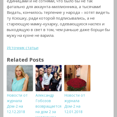
единицами и не сотнями, что было бы не так
фатально для аккаунта-миллионника, а тысячами!
Видать, кончилось терпение у народа – хотят видеть
ту Ксюшку, ради которой подписывались, а не
стареющую мамку-кухарку, одевающуюся наспех и
выходящую в свет в том, чем раньше даже борщи бы
мужу на кухне не варила.
Источник статьи
Related Posts
Новости от
Александр
Новости от
журнала
Гобозов
журнала
Дом-2 на
возвращается
Дом-2 на
12.12.2018
на дом 2 за
12.01.2018