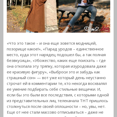
«Что это такое – и она еще зовется модницей,
позорище какое!», «Парад уродов – единственное
место, куда этот нарядец подошел бы, а так полная
безвкусица», «Убожество, каких еще поискать – где
она откопала эту тряпку, которая изуродовала даже
ее красивую фигуру», «Выброси это и забудь как
страшный сон» — вот уже который день неустанно
строчат ей в комментарии те, кто некогда восхвалял
ее умение подбирать себе стильные вещички. И,
если бы это были все последствия, с которыми одной
из представительных лиц телеканала ТНТ пришлось
столкнуться после своей оплошности – но, увы, нет.
Еще от нее стали массово отписываться – даже не