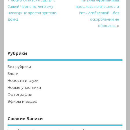
«
Иосиф Оганесян сделал с
Татьяна Африкантова
Сашей Черно то, чего ему
прошлась по внешности
никогда не простят зрители
Риты Агибаловой – без
Дом-2
оскорблений не
обошлось
»
Рубрики
Без рубрики
Блоги
Новости и слухи
Новые участники
Фотографии
Эфиры и видео
Свежие Записи