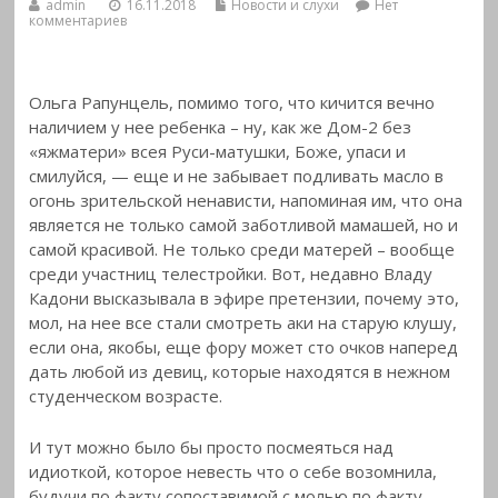
admin
16.11.2018
Новости и слухи
Нет
комментариев
Ольга Рапунцель, помимо того, что кичится вечно
наличием у нее ребенка – ну, как же Дом-2 без
«яжматери» всея Руси-матушки, Боже, упаси и
смилуйся, — еще и не забывает подливать масло в
огонь зрительской ненависти, напоминая им, что она
является не только самой заботливой мамашей, но и
самой красивой. Не только среди матерей – вообще
среди участниц телестройки. Вот, недавно Владу
Кадони высказывала в эфире претензии, почему это,
мол, на нее все стали смотреть аки на старую клушу,
если она, якобы, еще фору может сто очков наперед
дать любой из девиц, которые находятся в нежном
студенческом возрасте.
И тут можно было бы просто посмеяться над
идиоткой, которое невесть что о себе возомнила,
будучи по факту сопоставимой с молью по факту