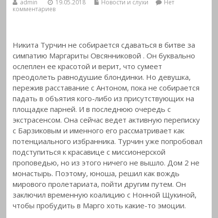
admin
19.05.2018
Новости и слухи
Нет
комментариев
Никита Турчин не собирается сдаваться в битве за
симпатию Маргариты Овсянниковой
. Он буквально
ослеплен ее красотой и верит, что сумеет
преодолеть равнодушие блондинки. Но девушка,
пережив расставание с Антоном, пока не собирается
падать в объятия кого-либо из присутствующих на
площадке парней. И в последнюю очередь с
экстрасенсом. Она сейчас ведет активную переписку
с Барзиковым и именного его рассматривает как
потенциального избранника. Турчин уже попробовал
подступиться к красавице с миссионерской
проповедью, но из этого ничего не вышло. Дом 2 не
монастырь. Поэтому, юноша, решил как вождь
мирового пролетариата, пойти другим путем. Он
заключил временную коалицию с Нонной Щукиной,
чтобы пробудить в Марго хоть какие-то эмоции.