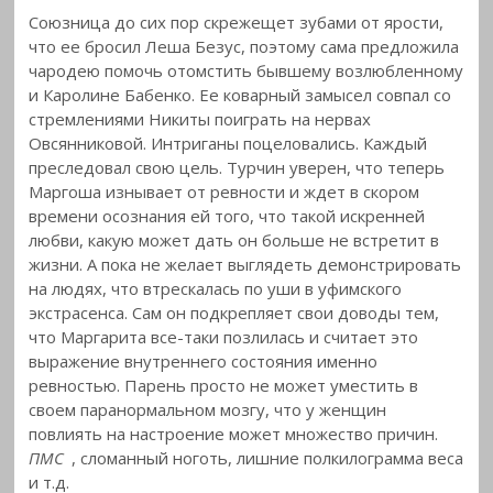
Союзница до сих пор скрежещет зубами от ярости,
что ее бросил Леша Безус, поэтому сама предложила
чародею помочь отомстить бывшему возлюбленному
и Каролине Бабенко. Ее коварный замысел совпал со
стремлениями Никиты поиграть на нервах
Овсянниковой. Интриганы поцеловались. Каждый
преследовал свою цель. Турчин уверен, что теперь
Маргоша изнывает от ревности и ждет в скором
времени осознания ей того, что такой искренней
любви, какую может дать он больше не встретит в
жизни. А пока не желает выглядеть демонстрировать
на людях, что втрескалась по уши в уфимского
экстрасенса. Сам он подкрепляет свои доводы тем,
что Маргарита все-таки позлилась и считает это
выражение внутреннего состояния именно
ревностью. Парень просто не может уместить в
своем паранормальном мозгу, что у женщин
повлиять на настроение может множество причин.
ПМС
, сломанный ноготь, лишние полкилограмма веса
и т.д.