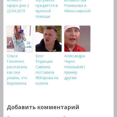
эфира дом 2
нуждается в
Ромашова и
22.04.2019
мужской
Милославской
помощи
Ольга
Блог
Александра
Гажиенко
Редакции:
Черно
рассказала,
Савкина
показывает
как она
поставила
пример
узнала, что
Яббарова на
другим
беременна
колени
Добавить комментарий