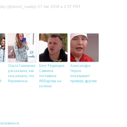
ity (@dom2_reality) 27 Авг 2018 в 2:37 PDT
Ольга Гажиенко
Блог Редакции:
Александра
рассказала, как
Савкина
Черно
она узнала, что
поставила
показывает
й
беременна
Яббарова на
пример другим
колени
ризоваться
.