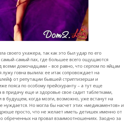
а своего ухажера, так как это был удар по его
в самый-самый пах, где большее всего ощущаются
 всеми домочадцами – все равно, что серпом по яйцам
я лужу говна вылила: ее итак сопровождает на
шлейф от репутации бывшей стриптизерши и
же пояса по особому прейскуранту – а тут еще
а в придачу еще и здоровье свое садит таблетками,
в будущем, когда мозги, возможно, уже встанут на
е нуждается. Но могла бы насчет этих «медикаментов» и
ндрюше просто, что не желает иметь детишек именно от
омо обреченных на провал взаимоотношениях. Заодно за