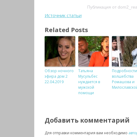
Публикация от dom2_real
Источник статьи
Related Posts
Обзор ночного
Татьяна
Подробности
эфира дом 2
Мусульбес
волшебства
22.04.2019
нуждается в
Ромашова и
мужской
Милославско
помощи
Добавить комментарий
Для отправки комментария вам необходимо
авто