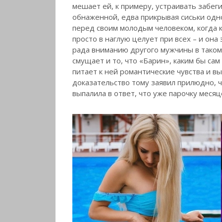
мешает ей, к примеру, устраивать забе
обнаженной, едва прикрывая сиськи одно
перед своим молодым человеком, когда к
просто в наглую целует при всех – и она 
рада вниманию другого мужчины в таком
смущает и то, что «Барин», каким бы са
питает к ней романтические чувства и в
доказательство тому заявил прилюдно, ч
выпалила в ответ, что уже парочку меся