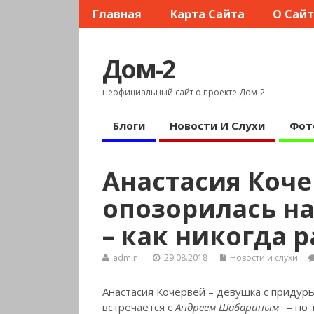
Главная
Карта Сайта
О Сай
Дом-2
неофициальный сайт о проекте Дом-2
Блоги
Новости И Слухи
Фот
Анастасия Коч
опозорилась на
– как никогда 
admin
29.08.2018
Новости и слухи
Анастасия Кочервей – девушка с придурь
встречается с
Андреем Шабариным
– но 