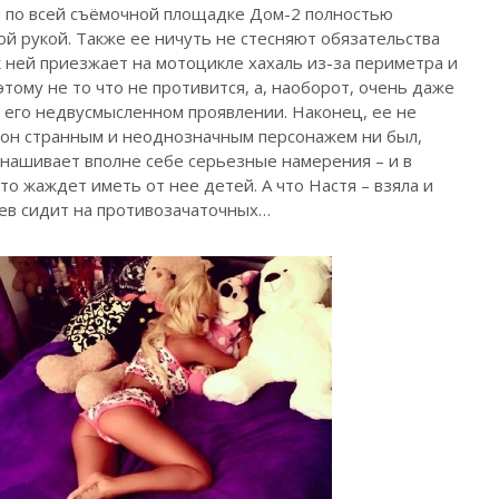
ги по всей съёмочной площадке Дом-2 полностью
й рукой. Также ее ничуть не стесняют обязательства
 ней приезжает на мотоцикле хахаль из-за периметра и
этому не то что не противится, а, наоборот, очень даже
 его недвусмысленном проявлении. Наконец, ее не
м он странным и неоднозначным персонажем ни был,
ынашивает вполне себе серьезные намерения – и в
то жаждет иметь от нее детей. А что Настя – взяла и
цев сидит на противозачаточных…