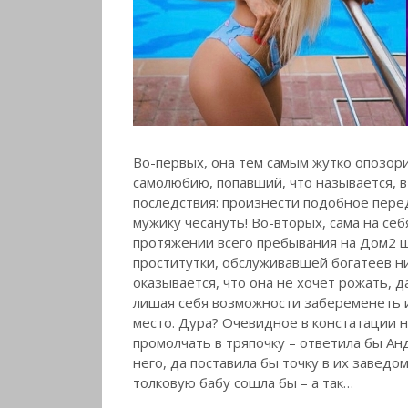
Во-первых, она тем самым жутко опозорил
самолюбию, попавший, что называется, 
последствия: произнести подобное перед
мужику чесануть! Во-вторых, сама на себ
протяжении всего пребывания на Дом2 
проститутки, обслуживавшей богатеев ни
оказывается, что она не хочет рожать, д
лишая себя возможности забеременеть и 
место. Дура? Очевидное в констатации н
промолчать в тряпочку – ответила бы А
него, да поставила бы точку в их завед
толковую бабу сошла бы – а так…